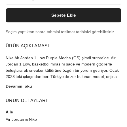
Sepete Ekle
Seçim yaptıktan sonra tahmini teslimat tarihinizi görebilirsiniz.
ÜRÜN AÇIKLAMASI
Nike Air Jordan 1 Low Purple Mocha (GS) şimdi sutore'de. Air
Jordan 1 Low, basketbol mirasını sade ve modern çizgilerle
buluşturarak sneaker kültürüne özgün bir yorum getiriyor. Ocak
2023'teki çıkışından beri Türkiye'de zor bulunan model, orijinallik
kontrolünün ardından size ulaştırılır.
Devamını oku
ÜRÜN DETAYLARI
Aile
Air Jordan
&
Nike