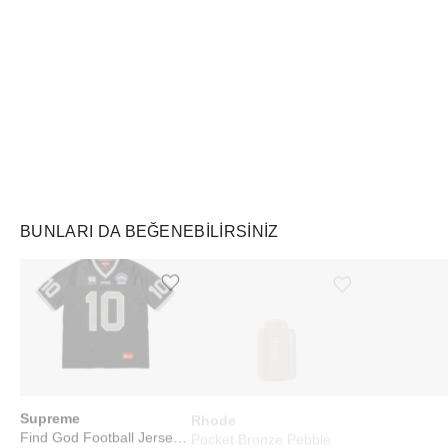
Air Jordan
Markayı Keşfet
BUNLARI DA BEĞENEBILIRSINIZ
Ürünü istek listesine ekle veya listeden çıkar
Ürünü istek listesine ekle veya listeden çıkar
Supreme
Rhode
WHOOP
Find God Football Jersey Black
Pocket Bronze Pebble