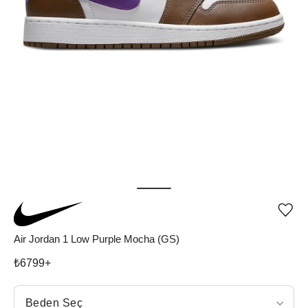
Ürü
iste
list
Air Jordan 1 Low Purple Mocha (GS)
ekle
vey
₺
6799
+
list
çıka
Beden Seç
Beden Seç