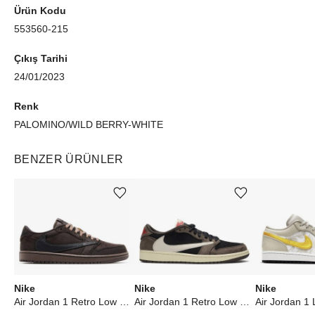
Ürün Kodu
553560-215
Çıkış Tarihi
24/01/2023
Renk
PALOMINO/WILD BERRY-WHITE
BENZER ÜRÜNLER
Ürünü istek listesine ekle veya listeden çıkar
Ürünü istek listesine ekle veya listeden çıkar
Nike
Nike
Nike
Air Jordan 1 Retro Low OG SP Travis Scott Velvet Brown
Air Jordan 1 Retro Low OG SP Travis Scott