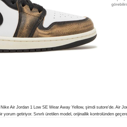
EU 4
görebilir
EU 4
EU 4
EU 4
EU 4
EU 4
EU 4
EU 4
EU 4
EU 4
ike Air Jordan 1 Low SE Wear Away Yellow, şimdi sutore'de. Air Jo
EU 4
 yorum getiriyor. Sınırlı üretilen model, orijinallik kontrolünden geçere
Aradığ