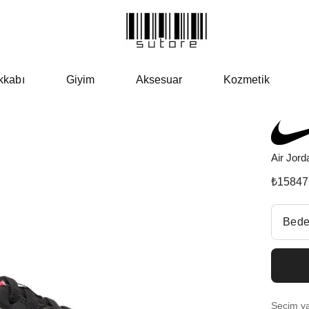
kkabı
Giyim
Aksesuar
Kozmetik
Air Jor
₺
15847
Beden Se
Bede
Fiyatl
EU 4
Seçim yap