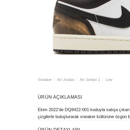
Sneaker
/
Air Jordan
/
Air Jordan 1
/
Low
ÜRÜN AÇIKLAMASI
Ekim 2022'de DQ8422-001 koduyla satışa çıkan N
çizgilerle buluşturarak sneaker kültürüne özgün bir
ÜRÜN DETAYLARI