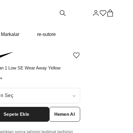
Markalar
re-sutore
Ürünü
istek
listesine
dan 1 Low SE Wear Away Yellow
ekle
veya
+
listeden
çıkar
ç
n Seç
ar neden ₺15847 değil?
Sepete Ekle
Hemen Al
0
₺
17387
tıktan sonra tahmini teslimat tarihinizi