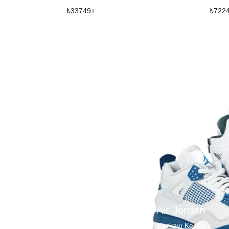
₺
33749
+
₺
722
Air Jordan
Markayı Keşfet