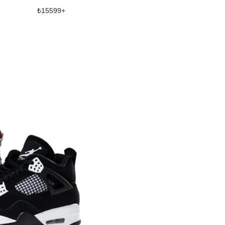
₺
15599
+
₺
6799
+