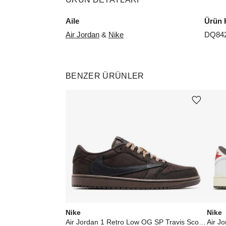
Aile
Ürün 
Air Jordan
&
Nike
DQ842
BENZER ÜRÜNLER
Ürünü istek listesine ekle veya listeden çıkar
Nike
Nike
Air Jordan 1 Retro Low OG SP Travis Scott Velvet Brown