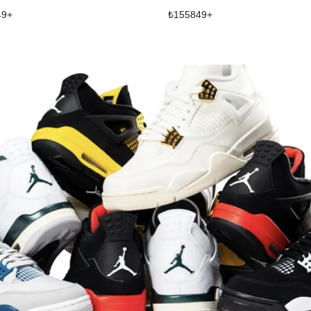
49
+
₺
155849
+