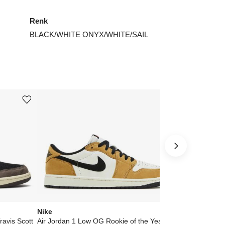
Renk
BLACK/WHITE ONYX/WHITE/SAIL
Ürünü istek listesine ekle veya listeden çıkar
Ürünü istek listesine ekle veya listeden çıkar
Nike
Nike
avis Scott
Air Jordan 1 Low OG Rookie of the Year
Air Jordan 1 