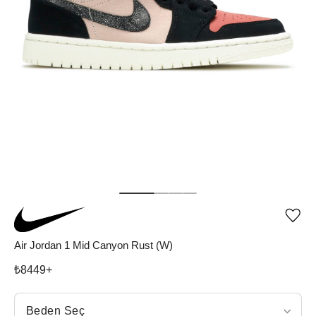
Ürü
iste
list
Air Jordan 1 Mid Canyon Rust (W)
ekle
vey
₺
8449
+
list
çıka
Beden Seç
Beden Seç