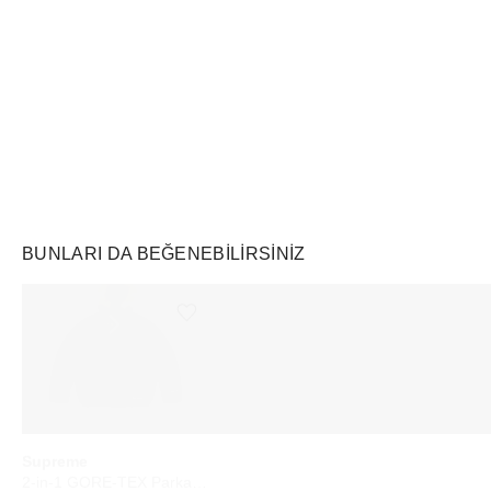
Air Jordan
Markayı Keşfet
BUNLARI DA BEĞENEBILIRSINIZ
Ürünü istek listesine ekle veya listeden çıkar
Ürünü istek listesine ekle veya listeden çıkar
Supreme
Touchland
WHOOP
2-in-1 GORE-TEX Parka + Reversible 700-Fill Down Liner Jacket Black
Power Mist Hydrating Hand Sanitizer Pumpkin-Tini