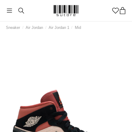
Sneaker
/
Air Jordan
/
Air Jordan 1
/
Mid