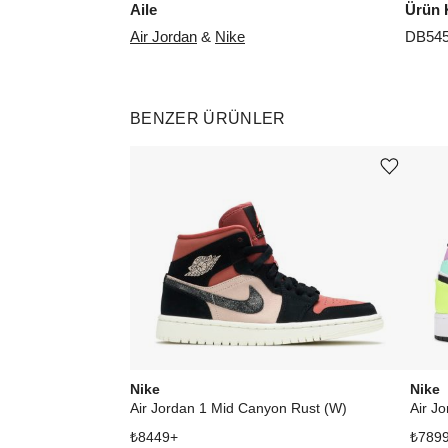
Aile
Ürün 
Air Jordan
&
Nike
DB545
BENZER ÜRÜNLER
Ürünü istek listesine ekle veya listeden çıkar
Nike
Nike
Air Jordan 1 Mid Canyon Rust (W)
Air J
₺
8449
+
₺
789