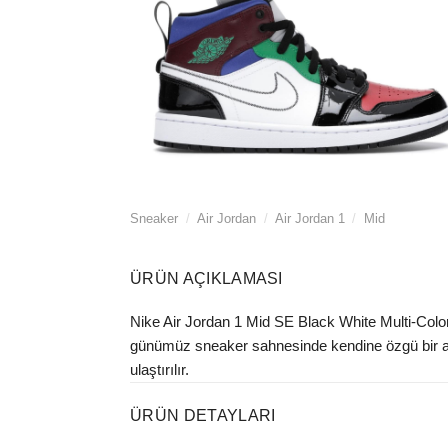
Sneaker
/
Air Jordan
/
Air Jordan 1
/
Mid
ÜRÜN AÇIKLAMASI
Nike Air Jordan 1 Mid SE Black White Multi-Color 
günümüz sneaker sahnesinde kendine özgü bir alan
ulaştırılır.
ÜRÜN DETAYLARI