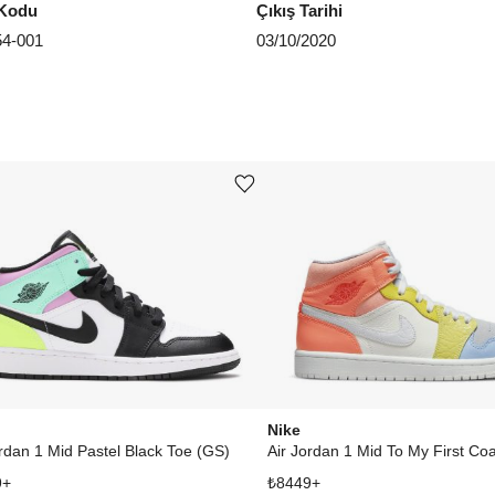
Kodu
Çıkış Tarihi
Aradığ
4-001
03/10/2020
Ürünü istek listesine ekle veya listeden çıkar
Nike
ordan 1 Mid Pastel Black Toe (GS)
Air Jordan 1 Mid To My First Co
9
+
₺
8449
+