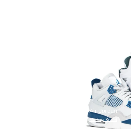
Air Jordan
Markayı Keşfet