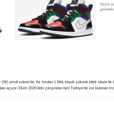
Seçim yap
EU 3
görebilir
EU 3
EU 3
EU 3
EU 4
EU 4
EU 4
EU 4
(W) şimdi sutore'de. Air Jordan 1 Mid, klasik yüksek bilek silueti ile 
EU 4
 açıyor. Ekim 2020'deki çıkışından beri Türkiye'de zor bulunan model
EU 4
EU 4