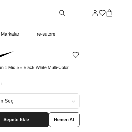
Markalar
re-sutore
Ürünü
istek
listesine
an 1 Mid SE Black White Multi-Color
ekle
veya
listeden
+
çıkar
ç
n Seç
ar neden ₺12024 değil?
Sepete Ekle
Hemen Al
6
₺
13124