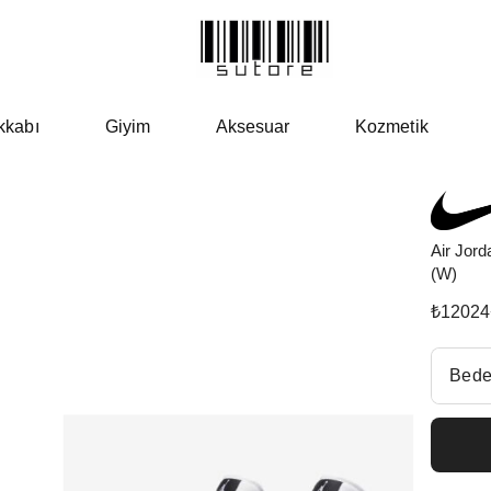
kkabı
Giyim
Aksesuar
Kozmetik
Air Jord
(W)
₺
12024
Beden Se
Bede
Fiyatl
EU 3