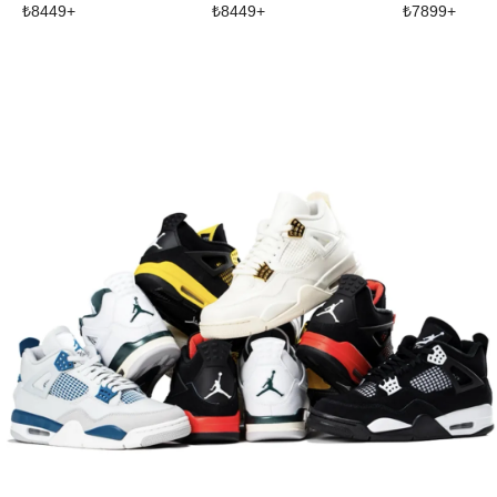
₺
8449
+
₺
8449
+
₺
7899
+