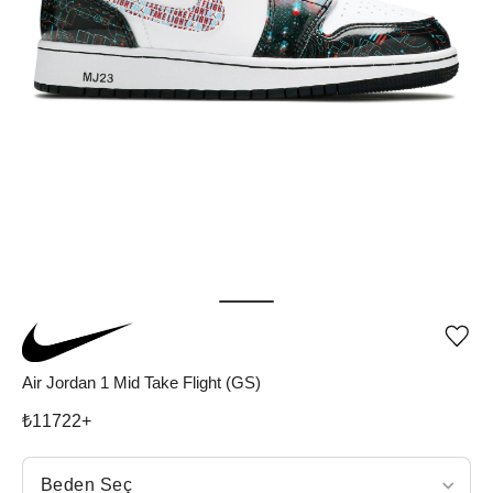
Ürü
iste
list
Air Jordan 1 Mid Take Flight (GS)
ekle
vey
₺
11722
+
list
çıka
Beden Seç
Beden Seç