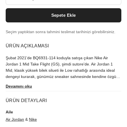
Sepete Ekle
Seçim yaptıktan sonra tahmini teslimat tarihinizi görebilirsiniz.
ÜRÜN AÇIKLAMASI
Şubat 2021'de BQ6931-114 koduyla satışa çıkan Nike Air
Jordan 1 Mid Take Flight (GS), şimdi sutore'de. Air Jordan 1
Mid, klasik yüksek bilek silueti ile Low rahatlığı arasında ideal
dengeyi kurarak, günümüz sneaker sahnesinde kendine özgü
bir alan açıyor. Sınırlı üretilen model, orijinallik kontrolünden
Devamını oku
geçerek gönderilir.
ÜRÜN DETAYLARI
Aile
Air Jordan
&
Nike