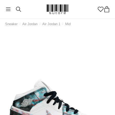
Sneaker
/
Air Jordan
/
Air Jordan 1
/
Mid