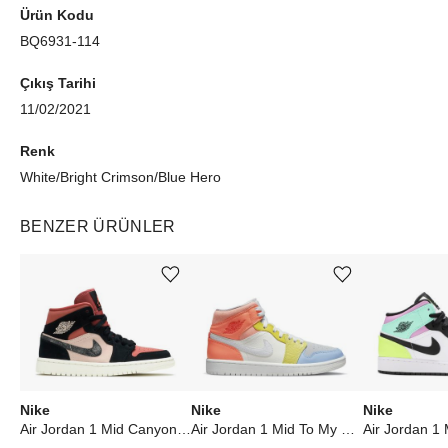
Ürün Kodu
BQ6931-114
Çıkış Tarihi
11/02/2021
Renk
White/Bright Crimson/Blue Hero
BENZER ÜRÜNLER
Ürünü istek listesine ekle veya listeden çıkar
Ürünü istek listesine ekle veya listeden çıkar
Nike
Nike
Nike
Air Jordan 1 Mid Canyon Rust (W)
Air Jordan 1 Mid To My First Coach (W)