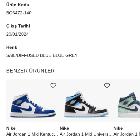
Ürün Kodu
BQ6472-140
Çıkış Tarihi
20/01/2024
Renk
SAIL/DIFFUSED BLUE-BLUE GREY
BENZER ÜRÜNLER
Ürünü istek listesine ekle veya listeden çıkar
Ürünü istek listesine ekle veya listeden çıkar
Nike
Nike
Nike
Air Jordan 1 Mid Kentucky Blue (W)
Air Jordan 1 Mid University Black White (W)