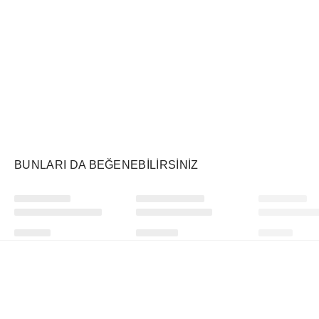
Air Jordan
Markayı Keşfet
BUNLARI DA BEĞENEBILIRSINIZ
Ürünü istek listesine ekle veya listeden çıkar
Ürünü istek listesine ekle veya listeden çıkar
Travis Scott
Touchland
Palace
x Nike x FC Barcelona Retro 2000/01 Home Skeleton Jersey Multicolor
Power Mist Hydrating Hand Sanitizer Pumpkin-Tini