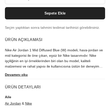
Sepete Ekle
Seçim yaptıktan sonra tahmini teslimat tarihinizi görebilirsiniz.
ÜRÜN AÇIKLAMASI
Nike Air Jordan 1 Mid Diffused Blue (W) modeli, hava-jordan ve
mid kategorisi ile öne çıkan, eşsiz bir Nike tasarımıdır. Nike
işçiliğinin en iyi örneklerinden biri olan bu model, kaliteli
malzemesi ve rahat yapısı ile kullanıcısına üstün bir deneyim
sunar. Kendine has diffused blue rengi ile stil sahibi kişilerin
Devamını oku
tercihi olacak bu eşsiz modeli kaçırmayın.
ÜRÜN DETAYLARI
Aile
Air Jordan
&
Nike