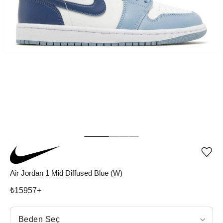
Ürü
iste
list
Air Jordan 1 Mid Diffused Blue (W)
ekle
vey
₺
15957
+
list
çıka
Beden Seç
Beden Seç