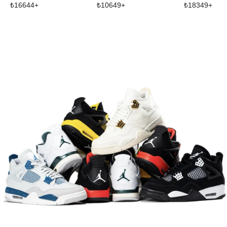
₺
16644
+
₺
10649
+
₺
18349
+