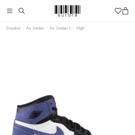
Sneaker
/
Air Jordan
/
Air Jordan 1
/
High