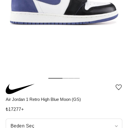
Ürü
iste
list
Air Jordan 1 Retro High Blue Moon (GS)
ekle
vey
₺
17277
+
list
çıka
Beden Seç
Beden Seç