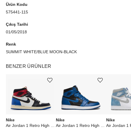
Ürün Kodu
575441-115
Çıkış Tarihi
01/05/2018
Renk
SUMMIT WHITE/BLUE MOON-BLACK
BENZER ÜRÜNLER
Ürünü istek listesine ekle veya listeden çıkar
Ürünü istek listesine ekle veya listeden çıkar
Nike
Nike
Nike
Air Jordan 1 Retro High OG SP Fragment x Union LA Varsity Red Sport Royal
Air Jordan 1 Retro High OG Dark Marina Blue