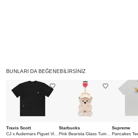
Air Jordan
Markayı Keşfet
BUNLARI DA BEĞENEBILIRSINIZ
Ürünü istek listesine ekle veya listeden çıkar
Ürünü istek listesine ekle veya listeden çıkar
Travis Scott
Starbucks
Supreme
CJ x Audemars Piguet Vintage Tee Black
Pink Bearista Glass Tumbler Cup
Pancakes Te