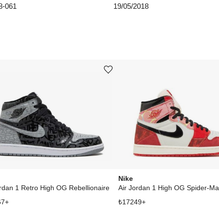
8-061
19/05/2018
EU 4
EU 4
EU 4
Ürünü istek listesine ekle veya listeden çıkar
EU 4
EU 4
EU 4
Aradığ
Nike
ordan 1 Retro High OG Rebellionaire
67
+
₺
17249
+