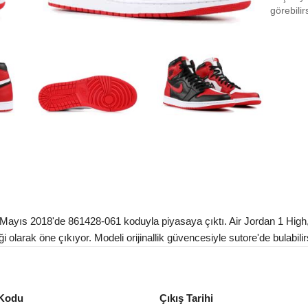
EU 3
görebilir
EU 3
EU 3
EU 3
EU 3
EU 4
EU 4
EU 4
EU 4
yıs 2018'de 861428-061 koduyla piyasaya çıktı. Air Jordan 1 High, 
i olarak öne çıkıyor. Modeli orijinallik güvencesiyle sutore'de bulabilir
EU 4
EU 4
Kodu
Çıkış Tarihi
EU 4