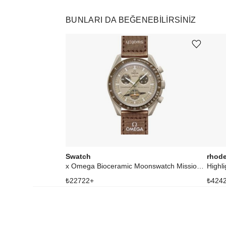
BUNLARI DA BEĞENEBILIRSINIZ
Ürünü istek listesine ekle veya listeden çıkar
Swatch
rhod
x Omega Bioceramic Moonswatch Mission to Saturn
Highli
₺
22722
+
₺
424