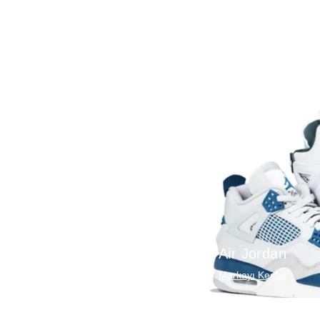
Air Jordan
Markayı Keşfet