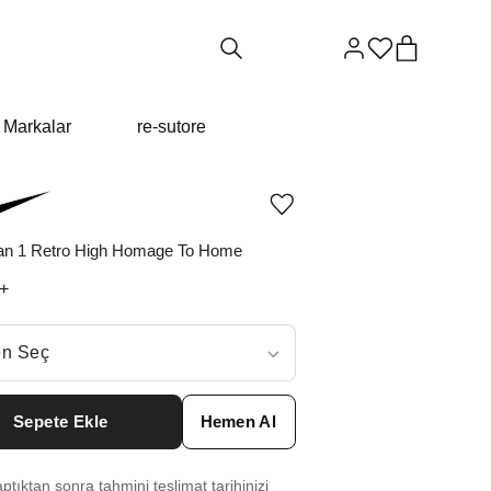
Markalar
re-sutore
Ürünü
istek
listesine
dan 1 Retro High Homage To Home
ekle
veya
+
listeden
çıkar
ç
n Seç
ar neden ₺19972 değil?
Sepete Ekle
Hemen Al
6
₺
19972
tıktan sonra tahmini teslimat tarihinizi