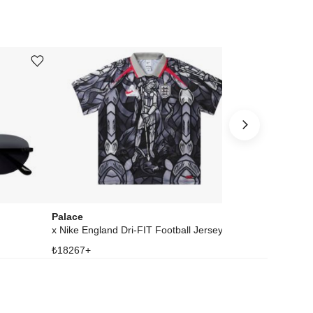
Ürünü istek listesine ekle veya listeden çıkar
Ürünü istek listesine ekle veya listeden çıkar
Palace
adidas
x Nike England Dri-FIT Football Jersey Pewter Grey/Bright Crimson
₺
18267
+
₺
15544
+