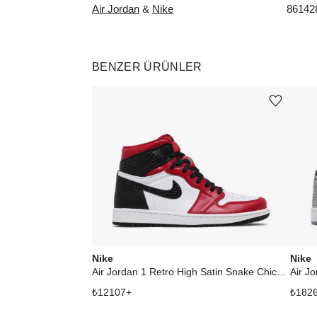
Air Jordan
&
Nike
86142
BENZER ÜRÜNLER
Ürünü istek listesine ekle veya listeden çıkar
Nike
Nike
Air Jordan 1 Retro High Satin Snake Chicago (W)
Air J
₺
12107
+
₺
182