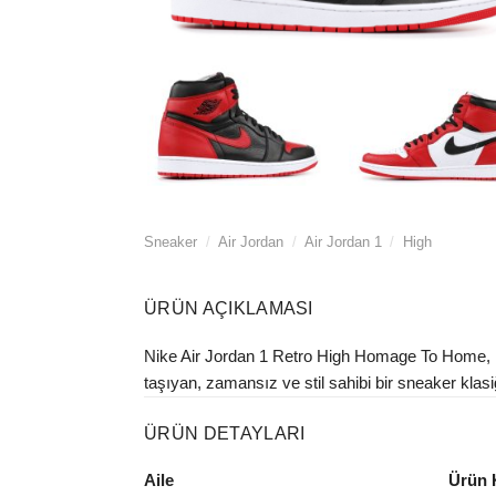
Sneaker
/
Air Jordan
/
Air Jordan 1
/
High
ÜRÜN AÇIKLAMASI
Nike Air Jordan 1 Retro High Homage To Home, Ma
taşıyan, zamansız ve stil sahibi bir sneaker klasiğ
ÜRÜN DETAYLARI
Aile
Ürün 