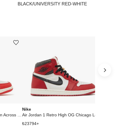
BLACK/UNIVERSITY RED-WHITE
4.5
₺
26242
5
₺
28277
5.5
₺
27864
Ürünü istek listesine ekle veya listeden çıkar
Ürünü istek listesine ekle veya listeden çıkar
6
₺
28277
7.5
₺
31522
8.5
₺
37269
ınız beden yok mu?
Nike
Nike
Air Jordan 1 High OG Spider-Man Across the Spider-Verse
Air Jordan 1 Retro High OG Chicago Lost and Found
₺
23794
+
₺
21182
+