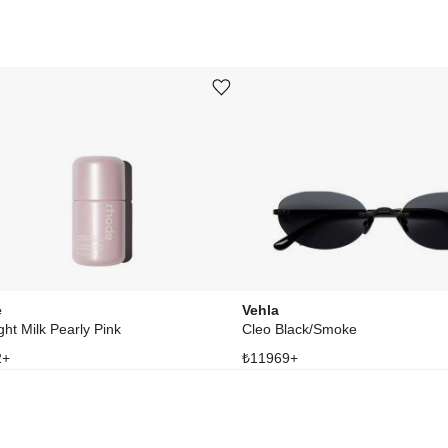
Ürünü istek listesine ekle veya listeden çıkar
e
Vehla
ght Milk Pearly Pink
Cleo Black/Smoke
2
+
₺
11969
+