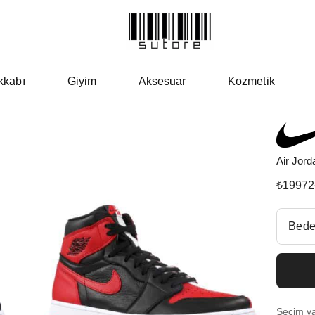
kkabı
Giyim
Aksesuar
Kozmetik
Air Jor
₺
19972
Beden Se
Bede
Fiyatl
EU 3
Seçim yap