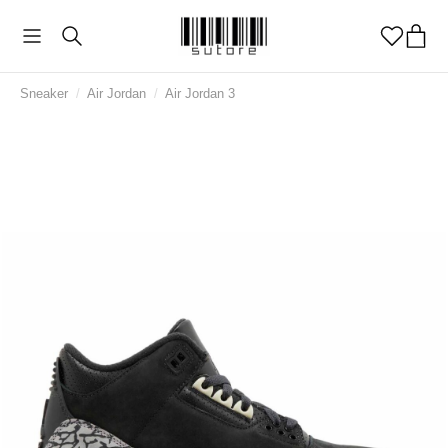
Sneaker
/
Air Jordan
/
Air Jordan 3