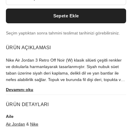
Sepete Ekle
Seçim yaptıktan sonra tahmini teslimat tarihinizi görebilirsiniz.
ÜRÜN AÇIKLAMASI
Nike Air Jordan 3 Retro Off Noir (W) klasik silüeti çeşitli renkler
ve dokularla harmanlayarak tasarlanmıştır. Siyah nubuk süet
taban üzerine siyah deri kaplama, delikli dil ve yan bantlar ile
nefes alabilirlik sağlar. Topuk ve burunda fil dişi deri, topukta ve
dilde kabartma Jumpman logosu bulunur. Hindistancevizi sütü
Devamını oku
renginde köpük orta tabanda hava yastığı, gri kauçuk dış
tabanda çok yönlü çekiş sunar. Nike Air Jordan 3 Retro Off Noir
ÜRÜN DETAYLARI
(W), 15 Kasım 2023'te piyasaya çıktı.
Aile
Air Jordan
&
Nike