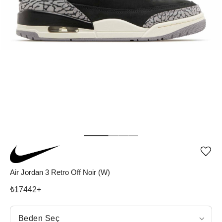
Ürü
iste
list
Air Jordan 3 Retro Off Noir (W)
ekle
vey
₺
17442
+
list
çıka
Beden Seç
Beden Seç