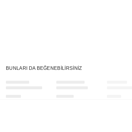
Air Jordan
Markayı Keşfet
BUNLARI DA BEĞENEBILIRSINIZ
Ürünü istek listesine ekle veya listeden çıkar
Ürünü istek listesine ekle veya listeden çıkar
Supreme
Touchland
WHOOP
Find God Football Jersey Black
Power Mist Hydrating Hand Sanitizer Pumpkin-Tini