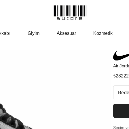
kkabı
Giyim
Aksesuar
Kozmetik
Air Jord
₺
28222
Beden Se
Bede
Fiyatl
EU 4
Seçim yap