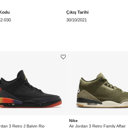
EU 4
Kodu
Çıkış Tarihi
2-030
30/10/2021
Aradığ
Ürünü istek listesine ekle veya listeden çıkar
Nike
rdan 3 Retro J Balvin Rio
Air Jordan 3 Retro Family Affair