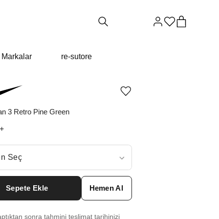
Markalar
re-sutore
Ürünü
istek
listesine
an 3 Retro Pine Green
ekle
veya
+
listeden
çıkar
ç
n Seç
ar neden ₺28222 değil?
Sepete Ekle
Hemen Al
0
₺
35812
tıktan sonra tahmini teslimat tarihinizi