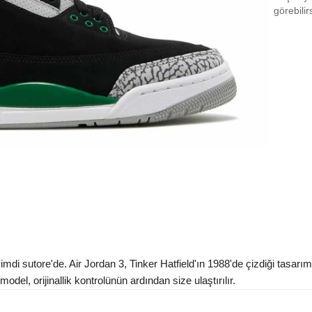
EU 4
görebilir
EU 4
EU 4
EU 4
EU 4
EU 4
EU 4
EU 4
EU 4
EU 4
di sutore'de. Air Jordan 3, Tinker Hatfield'ın 1988'de çizdiği tasarı
EU 4
del, orijinallik kontrolünün ardından size ulaştırılır.
EU 4