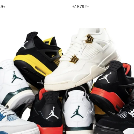
49
+
₺
15792
+