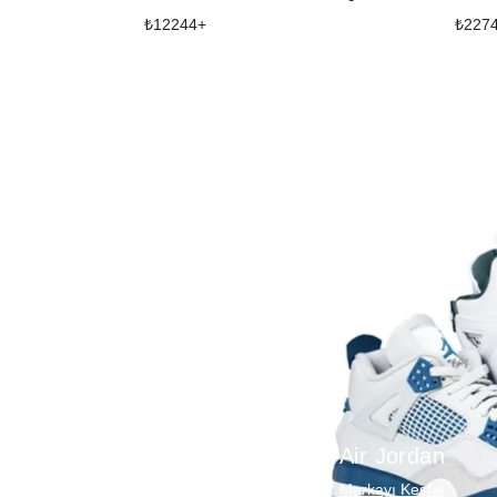
₺
12244
+
₺
227
Air Jordan
Markayı Keşfet