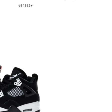
₺
34382
+
₺
20769
+