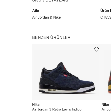
ÜRÜN DETAYLARI
Aile
Ürün 
Air Jordan
&
Nike
CT853
BENZER ÜRÜNLER
Ürünü istek listesine ekle veya listeden çıkar
Nike
Nike
Air Jordan 3 Retro Levi’s Indigo
Air Jo