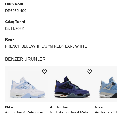
Ürün Kodu
DR6952-400
Çıkış Tarihi
05/11/2022
Renk
FRENCH BLUE/WHITE/GYM RED/PEARL WHITE
BENZER ÜRÜNLER
Ürünü istek listesine ekle veya listeden çıkar
Ürünü istek listesine ekle veya listeden çıkar
Nike
Air Jordan
Nike
Air Jordan 4 Retro Forget Me Not (W)
NİKE Air Jordan 4 Retro Lakers