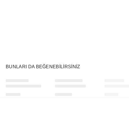
Air Jordan
Markayı Keşfet
BUNLARI DA BEĞENEBILIRSINIZ