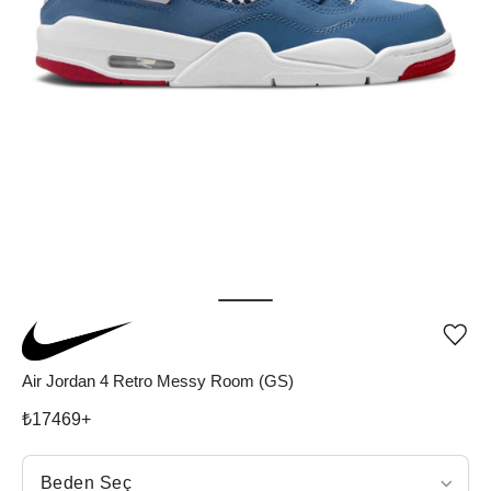
Ürü
iste
list
Air Jordan 4 Retro Messy Room (GS)
ekle
vey
₺
17469
+
list
çıka
Beden Seç
Beden Seç