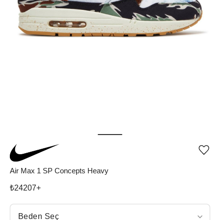
Ürü
iste
list
Air Max 1 SP Concepts Heavy
ekle
vey
₺
24207
+
list
çıka
Beden Seç
Beden Seç