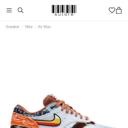
Sneaker
/
Nike
/
Air Max