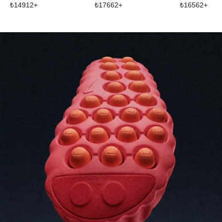
₺
14912
+
₺
17662
+
₺
16562
+