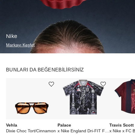
Nike
Markayı Keşfet
BUNLARI DA BEĞENEBILIRSINIZ
Ürünü istek listesine ekle veya listeden çıkar
Ürünü istek listesine ekle veya listeden çıkar
Vehla
Palace
Travis Scott
Dixie Choc Tort/Cinnamon
x Nike England Dri-FIT Football Jersey Pewter Grey/Bright Crimson