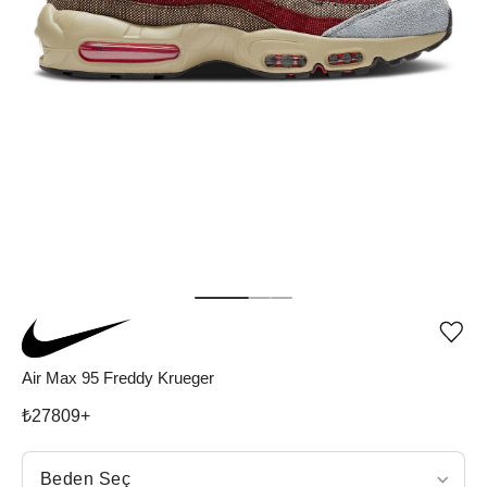
Ürü
iste
list
Air Max 95 Freddy Krueger
ekle
vey
₺
27809
+
list
çıka
Beden Seç
Beden Seç