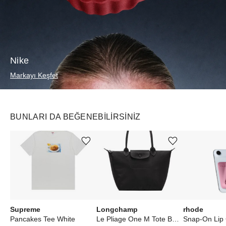
Nike
Markayı Keşfet
BUNLARI DA BEĞENEBILIRSINIZ
Ürünü istek listesine ekle veya listeden çıkar
Ürünü istek listesine ekle veya listeden çıkar
Supreme
Longchamp
rhode
Pancakes Tee White
Le Pliage One M Tote Bag Black
Snap-On Lip 