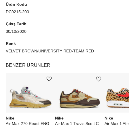
Ürün Kodu
DC9215-200
Çıkış Tarihi
30/10/2020
Renk
VELVET BROWN/UNIVERSITY RED-TEAM RED
BENZER ÜRÜNLER
Ürünü istek listesine ekle veya listeden çıkar
Ürünü istek listesine ekle veya listeden çıkar
Nike
Nike
Nike
Air Max 270 React ENG Travis Scott Cactus Trails
Air Max 1 Travis Scott Cactus Jack Baroque Brown