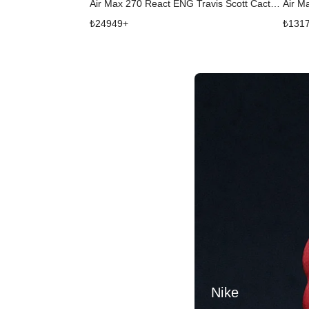
Air Max 270 React ENG Travis Scott Cactus Trails
Air M
₺
24949
+
₺
131
Nike