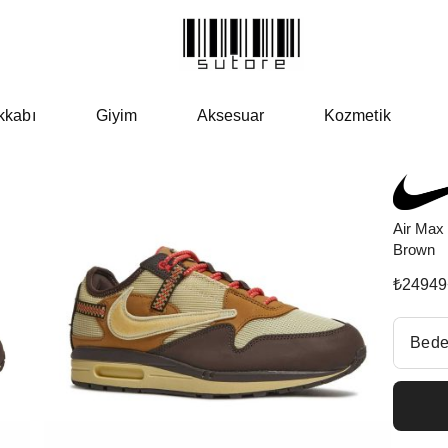
kkabı
Giyim
Aksesuar
Kozmetik
Air Max
Brown
₺
24949
Beden Se
Bede
Fiyatl
EU 3