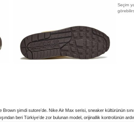
Seçim yap
EU 3
görebilir
EU 3
EU 3
EU 3
EU 3
EU 3
EU 4
EU 4
EU 4
rown şimdi sutore'de. Nike Air Max serisi, sneaker kültürünün sınırlar
EU 4
şından beri Türkiye'de zor bulunan model, orijinallik kontrolünün ardınd
EU 4