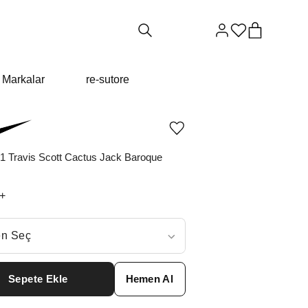
Markalar
re-sutore
Ürünü
istek
listesine
 1 Travis Scott Cactus Jack Baroque
ekle
veya
listeden
+
çıkar
ç
n Seç
ar neden ₺24949 değil?
Sepete Ekle
Hemen Al
5.5
₺
27837