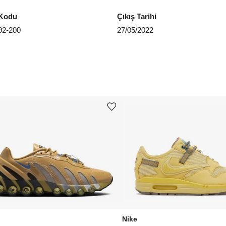
EU 4
Kodu
Çıkış Tarihi
EU 4
2-200
27/05/2022
EU 4
EU 4
EU 4
EU 4
Ürünü istek listesine ekle veya listeden çıkar
EU 4
EU 4
EU 4
EU 4
Aradığ
Nike