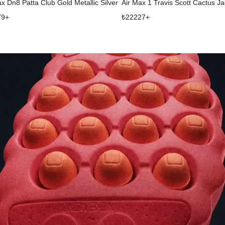
ax Dn8 Patta Club Gold Metallic Silver
79
+
₺
22227
+