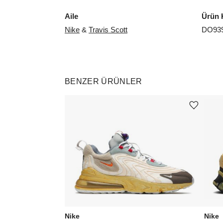
Aile
Ürün 
Nike
&
Travis Scott
DO939
BENZER ÜRÜNLER
Ürünü istek listesine ekle veya listeden çıkar
Nike
Nike