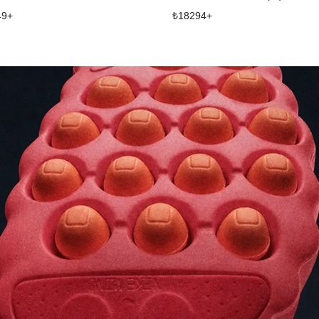
49
+
₺
18294
+