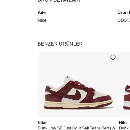
ÜRÜN DETAYLARI
Aile
Ürün 
Nike
DD940
BENZER ÜRÜNLER
Ürünü istek listesine ekle veya listeden çıkar
Nike
Nike
Dunk Low SE Just Do It Sail Team Red (W)
Dunk