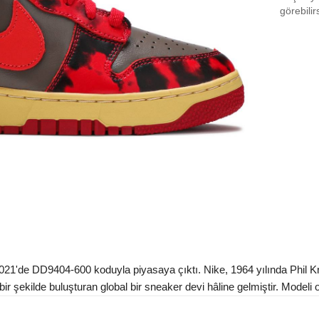
EU 3
görebilir
EU 3
EU 3
EU 3
EU 3
EU 3
EU 4
EU 4
EU 4
EU 4
'de DD9404-600 koduyla piyasaya çıktı. Nike, 1964 yılında Phil Knigh
EU 4
r şekilde buluşturan global bir sneaker devi hâline gelmiştir. Modeli ori
EU 4