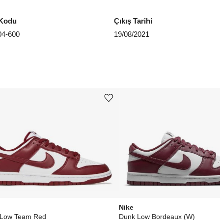
EU 4
Kodu
Çıkış Tarihi
4-600
19/08/2021
EU 4
EU 4
EU 4
EU 4
Ürünü istek listesine ekle veya listeden çıkar
EU 4
EU 4
Aradığ
Nike
 Low Team Red
Dunk Low Bordeaux (W)