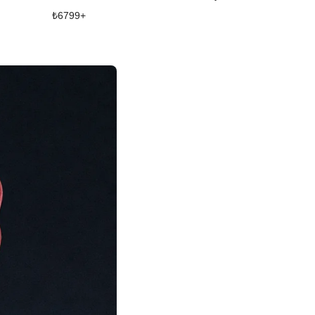
₺
6799
+
₺
4929
+