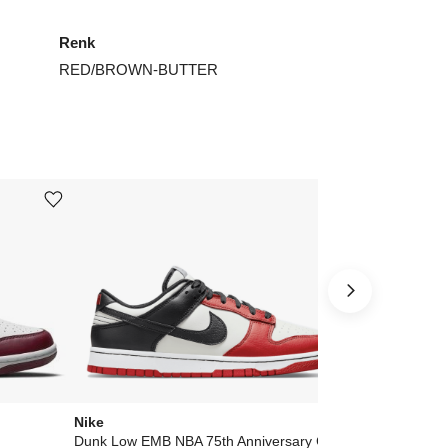
4
₺
12079
Renk
RED/BROWN-BUTTER
4.5
₺
12079
5
₺
13867
5.5
₺
19972
6
₺
18459
Ürünü istek listesine ekle veya listeden çıkar
Ürünü istek listesine ekle veya listeden çıkar
7.5
₺
18459
8.5
₺
16919
ınız beden yok mu?
Nike
Nike
Dunk Low EMB NBA 75th Anniversary Chicago
Dunk Low US