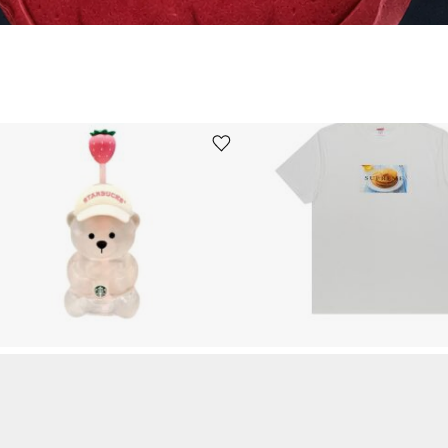
Ürünü istek listesine ekle veya listeden çıkar
bucks
Supreme
Bearista Glass Tumbler Cup
Pancakes Tee White
9
+
₺
13949
+