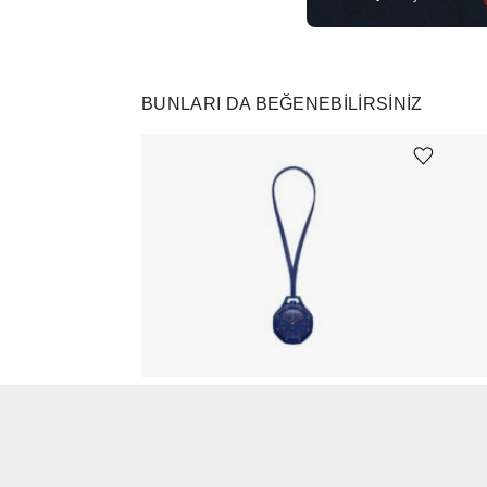
BUNLARI DA BEĞENEBILIRSINIZ
Ürünü istek listesine ekle veya listeden çıkar
Swatch
Star
x Audemars Piguet Royal Pop Lépine Orenji Hachi
Pink 
₺
97494
+
₺
470