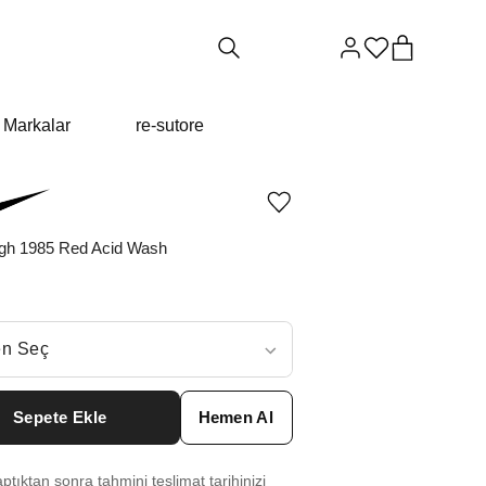
Markalar
re-sutore
Ürünü
istek
listesine
gh 1985 Red Acid Wash
ekle
veya
listeden
çıkar
ç
n Seç
ar neden ₺9962 değil?
Sepete Ekle
Hemen Al
5.5
₺
14967
tıktan sonra tahmini teslimat tarihinizi