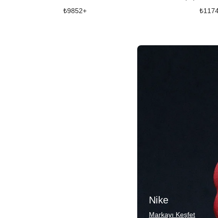
₺
9852
+
₺
117
Nike
Markayı Keşfet