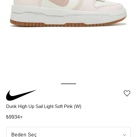
Ürü
iste
list
Dunk High Up Sail Light Soft Pink (W)
ekle
vey
₺
9934
+
list
çıka
Beden Seç
Beden Seç