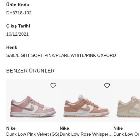
Ürün Kodu
DH3718-102
Çıkış Tarihi
10/12/2021
Renk
SAIL/LIGHT SOFT PINK/PEARL WHITE/PINK OXFORD
BENZER ÜRÜNLER
Ürünü istek listesine ekle veya listeden çıkar
Ürünü istek listesine ekle veya listeden çıkar
Nike
Nike
Nike
Dunk Low Pink Velvet (GS)
Dunk Low Rose Whisper (W)