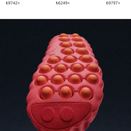
₺
9742
+
₺
6249
+
₺
9797
+