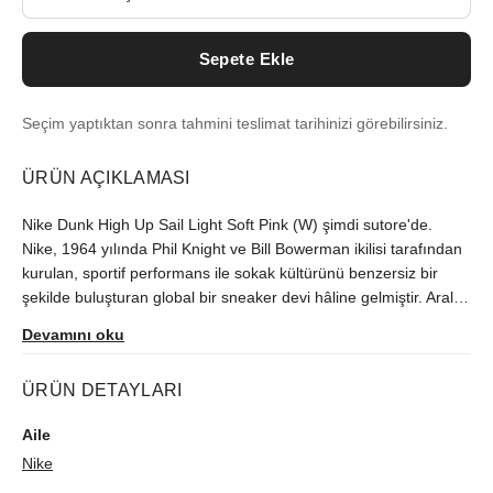
Sepete Ekle
Seçim yaptıktan sonra tahmini teslimat tarihinizi görebilirsiniz.
ÜRÜN AÇIKLAMASI
Nike Dunk High Up Sail Light Soft Pink (W) şimdi sutore'de.
Nike, 1964 yılında Phil Knight ve Bill Bowerman ikilisi tarafından
kurulan, sportif performans ile sokak kültürünü benzersiz bir
şekilde buluşturan global bir sneaker devi hâline gelmiştir. Aralık
2021'deki çıkışından beri Türkiye'de zor bulunan model,
Devamını oku
orijinallik kontrolünün ardından size ulaştırılır.
ÜRÜN DETAYLARI
Aile
Nike