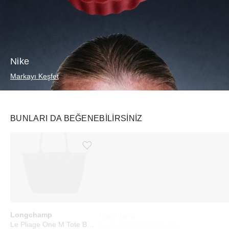
Nike
Markayı Keşfet
BUNLARI DA BEĞENEBILIRSINIZ
Ürünü istek listesine ekle veya listeden çıkar
Ürünü istek listesine ekle veya listeden çıkar
Longchamp
Touchland
Vehla
Le Pliage One M Tote Bag Black
Power Mist Hydrating Hand Sanitizer Mango Passion
River Tort/Sk