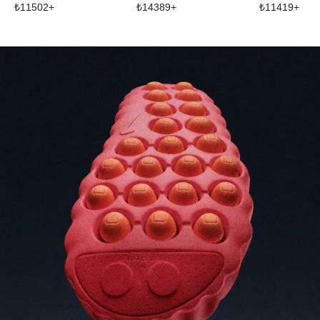
₺
11502
+
₺
14389
+
₺
11419
+