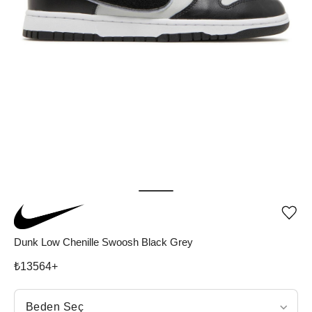
Ürü
iste
list
Dunk Low Chenille Swoosh Black Grey
ekle
vey
₺
13564
+
list
çıka
Beden Seç
Beden Seç