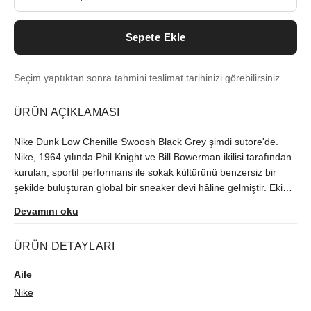
Sepete Ekle
Seçim yaptıktan sonra tahmini teslimat tarihinizi görebilirsiniz.
ÜRÜN AÇIKLAMASI
Nike Dunk Low Chenille Swoosh Black Grey şimdi sutore'de.
Nike, 1964 yılında Phil Knight ve Bill Bowerman ikilisi tarafından
kurulan, sportif performans ile sokak kültürünü benzersiz bir
şekilde buluşturan global bir sneaker devi hâline gelmiştir. Ekim
2022'deki çıkışından beri Türkiye'de zor bulunan model,
Devamını oku
orijinallik kontrolünün ardından size ulaştırılır.
ÜRÜN DETAYLARI
Aile
Nike