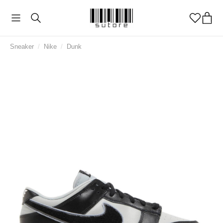
Sneaker
/
Nike
/
Dunk