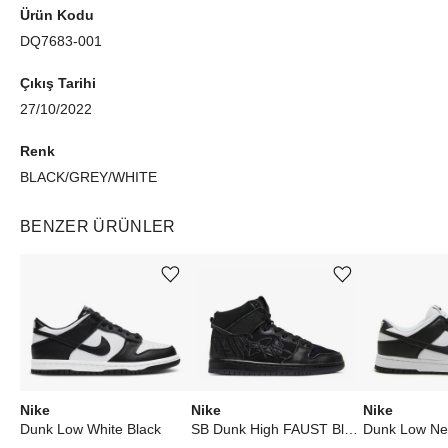
Ürün Kodu
DQ7683-001
Çıkış Tarihi
27/10/2022
Renk
BLACK/GREY/WHITE
BENZER ÜRÜNLER
Ürünü istek listesine ekle veya listeden çıkar
Ürünü istek listesine ekle veya listeden çıkar
Nike
Nike
Nike
Dunk Low White Black
SB Dunk High FAUST Black Gold