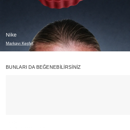
Nike
Markayı Keşfet
BUNLARI DA BEĞENEBILIRSINIZ
Ürünü istek listesine ekle veya listeden çıkar
Ürünü istek listesine ekle veya listeden çıkar
rhode
SKIMS
Rhode
Pocket Bronze Sunbed
Soft Lounge Tank Heather Grey