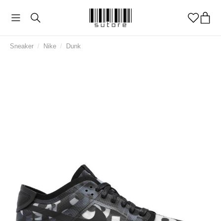
Sneaker
/
Nike
/
Dunk