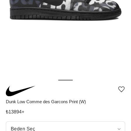
Ürü
iste
list
Dunk Low Comme des Garcons Print (W)
ekle
vey
₺
13894
+
list
çıka
Beden Seç
Beden Seç