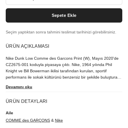
Sepete Ekle
Seçim yaptıktan sonra tahmini teslimat tarihinizi görebilirsiniz.
ÜRÜN AÇIKLAMASI
Nike Dunk Low Comme des Garcons Print (W), Mayıs 2020'de
CZ2675-001 koduyla piyasaya çıktı. Nike, 1964 yılında Phil
Knight ve Bill Bowerman ikilisi tarafından kurulan, sportif
performans ile sokak kültürünü benzersiz bir şekilde buluşturan
global bir sneaker devi hâline gelmiştir. Modeli orijinallik
Devamını oku
güvencesiyle sutore'de bulabilirsiniz.
ÜRÜN DETAYLARI
Aile
COMME des GARÇONS
&
Nike