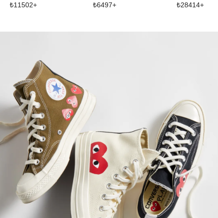
₺
11502
+
₺
6497
+
₺
28414
+