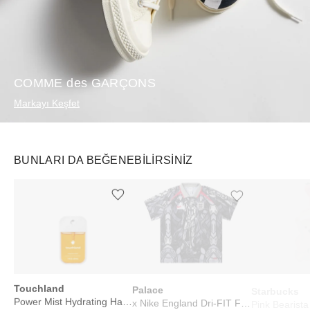
COMME des GARÇONS
Markayı Keşfet
BUNLARI DA BEĞENEBILIRSINIZ
Ürünü istek listesine ekle veya listeden çıkar
Ürünü istek listesine ekle veya listeden çıkar
Touchland
Palace
Starbucks
Power Mist Hydrating Hand Sanitizer Mango Passion
x Nike England Dri-FIT Football Jersey Pewter Grey/Bright Crimson