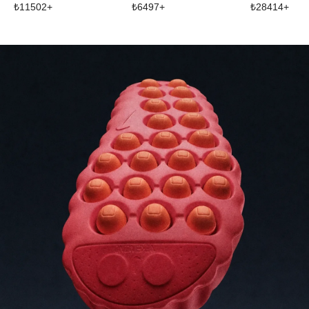
₺
11502
+
₺
6497
+
₺
28414
+