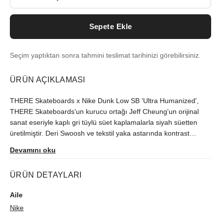
Sepete Ekle
Seçim yaptıktan sonra tahmini teslimat tarihinizi görebilirsiniz.
ÜRÜN AÇIKLAMASI
THERE Skateboards x Nike Dunk Low SB 'Ultra Humanized',
THERE Skateboards'un kurucu ortağı Jeff Cheung'un orijinal
sanat eseriyle kaplı gri tüylü süet kaplamalarla siyah süetten
üretilmiştir. Deri Swoosh ve tekstil yaka astarında kontrast
oluşturan yeşil vurgular yer alır. İkili marka, her bir dokuma dil
Devamını oku
etiketini ve arka tırnağı süslerken, özel bağcık mücevherleri
metalik gümüş kaplamayla parlıyor. Spor ayakkabı, dikişli yan
ÜRÜN DETAYLARI
duvar yapısıyla inşa edilen ve Gorge Green kauçuk dış tabanla
desteklenen düz siyah bir orta taban üzerine oturur.
Aile
Nike