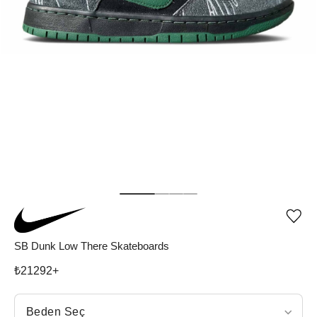
Ürü
iste
list
SB Dunk Low There Skateboards
ekle
vey
₺
21292
+
list
çıka
Beden Seç
Beden Seç