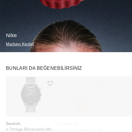
Nike
Markayı Keşfet
BUNLARI DA BEĞENEBILIRSINIZ
Ürünü istek listesine ekle veya listeden çıkar
Ürünü istek listesine ekle veya listeden çıkar
Swatch
Touchland
Prada
x Omega Bioceramic Moonswatch Mission to Mercury
Power Mist Hydrating Hand Sanitizer Pumpkin-Tini