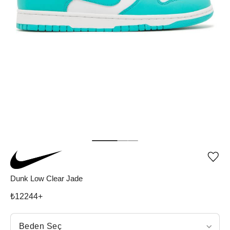
Ürü
iste
list
Dunk Low Clear Jade
ekle
vey
₺
12244
+
list
çıka
Beden Seç
Beden Seç