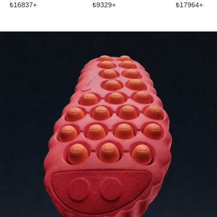
₺
16837
+
₺
9329
+
₺
17964
+