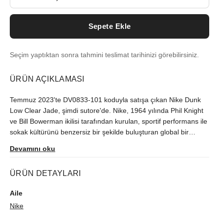
Sepete Ekle
Seçim yaptıktan sonra tahmini teslimat tarihinizi görebilirsiniz.
ÜRÜN AÇIKLAMASI
Temmuz 2023'te DV0833-101 koduyla satışa çıkan Nike Dunk
Low Clear Jade, şimdi sutore'de. Nike, 1964 yılında Phil Knight
ve Bill Bowerman ikilisi tarafından kurulan, sportif performans ile
sokak kültürünü benzersiz bir şekilde buluşturan global bir
sneaker devi hâline gelmiştir. Sınırlı üretilen model, orijinallik
Devamını oku
kontrolünden geçerek gönderilir.
ÜRÜN DETAYLARI
Aile
Nike