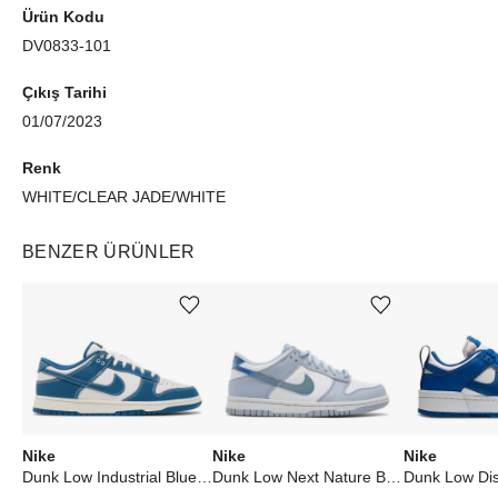
Ürün Kodu
DV0833-101
Çıkış Tarihi
01/07/2023
Renk
WHITE/CLEAR JADE/WHITE
BENZER ÜRÜNLER
Ürünü istek listesine ekle veya listeden çıkar
Ürünü istek listesine ekle veya listeden çıkar
Nike
Nike
Nike
Dunk Low Industrial Blue Sashiko
Dunk Low Next Nature Blue Whisper Iridescent (GS)