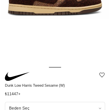
Ürü
iste
list
Dunk Low Harris Tweed Sesame (W)
ekle
vey
₺
11447
+
list
çıka
Beden Seç
Beden Seç