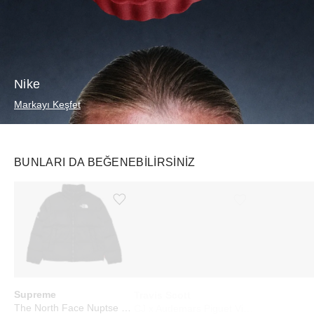
Nike
Markayı Keşfet
BUNLARI DA BEĞENEBILIRSINIZ
Ürünü istek listesine ekle veya listeden çıkar
Ürünü istek listesine ekle veya listeden çıkar
Supreme
Travis Scott
Swatch
The North Face Nuptse Jacket Black
CJ x Audemars Piguet Vintage Tee Black