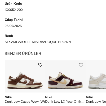
Ürün Kodu
IO0052-200
Çıkış Tarihi
03/09/2025
Renk
SESAME/VIOLET MIST/BAROQUE BROWN
BENZER ÜRÜNLER
Ürünü istek listesine ekle veya listeden çıkar
Ürünü istek listesine ekle veya listeden çıkar
Nike
Nike
Nike
Dunk Low Cacao Wow (W)
Dunk Low LX Year Of the Snake (W)