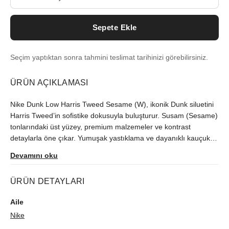
Sepete Ekle
Seçim yaptıktan sonra tahmini teslimat tarihinizi görebilirsiniz.
ÜRÜN AÇIKLAMASI
Nike Dunk Low Harris Tweed Sesame (W), ikonik Dunk siluetini
Harris Tweed’in sofistike dokusuyla buluşturur. Susam (Sesame)
tonlarındaki üst yüzey, premium malzemeler ve kontrast
detaylarla öne çıkar. Yumuşak yastıklama ve dayanıklı kauçuk
dış taban, gün boyu konfor ve güvenli tutuş sunar. Kadınlara
Devamını oku
özel kalıp, günlük stil ve sezon geçişleri için çok yönlülük sağlar.
Koleksiyonunuza karakter ve sıcaklık katan bu sneaker, hem
ÜRÜN DETAYLARI
sneaker meraklıları hem de şehir stilini sevenler için ideal.
Aile
Nike