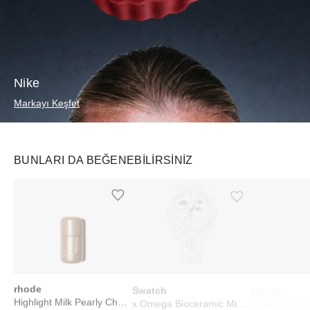
Nike
Markayı Keşfet
BUNLARI DA BEĞENEBILIRSINIZ
Ürünü istek listesine ekle veya listeden çıkar
Ürünü istek listesine ekle veya listeden çıkar
rhode
Swatch
PUCCI
Highlight Milk Pearly Champagne
x Omega Bioceramic Mission To Earthphase Moonshine Gold Cold Moon White