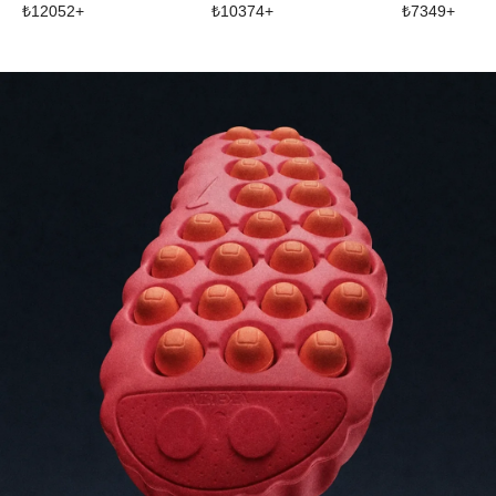
₺
12052
+
₺
10374
+
₺
7349
+