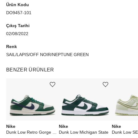
Ürün Kodu
DO9457-101
Çıkış Tarihi
02/08/2022
Renk
SAIL/LAPIS/OFF NOIR/NEPTUNE GREEN
BENZER ÜRÜNLER
Ürünü istek listesine ekle veya listeden çıkar
Ürünü istek listesine ekle veya listeden çıkar
Nike
Nike
Nike
Dunk Low Retro Gorge Green Midnight Navy (W)
Dunk Low Michigan State