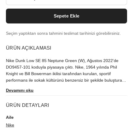
Sepete Ekle
Seçim yaptıktan sonra tahmini teslimat tarihinizi görebilirsiniz.
ÜRÜN AÇIKLAMASI
Nike Dunk Low SE 85 Neptune Green (W), Ağustos 2022'de
DO9457-101 koduyla piyasaya çıktı. Nike, 1964 yılında Phil
Knight ve Bill Bowerman ikilisi tarafından kurulan, sportif
performans ile sokak kültürünü benzersiz bir şekilde buluşturan
global bir sneaker devi hâline gelmiştir. Modeli orijinallik
Devamını oku
güvencesiyle sutore'de bulabilirsiniz.
ÜRÜN DETAYLARI
Aile
Nike