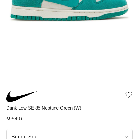
Ürü
iste
list
Dunk Low SE 85 Neptune Green (W)
ekle
vey
₺
9549
+
list
çıka
Beden Seç
Beden Seç