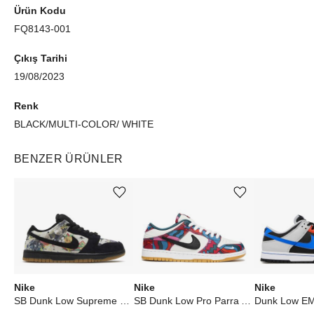
Ürün Kodu
FQ8143-001
Çıkış Tarihi
19/08/2023
Renk
BLACK/MULTI-COLOR/ WHITE
BENZER ÜRÜNLER
Ürünü istek listesine ekle veya listeden çıkar
Ürünü istek listesine ekle veya listeden çıkar
Nike
Nike
Nike
SB Dunk Low Supreme Rammellzee
SB Dunk Low Pro Parra Abstract Art (2021)