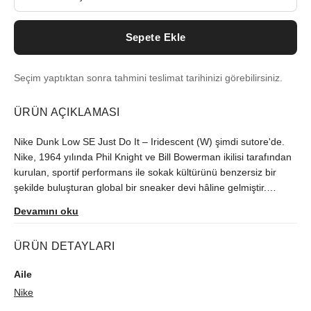
Sepete Ekle
Seçim yaptıktan sonra tahmini teslimat tarihinizi görebilirsiniz.
ÜRÜN AÇIKLAMASI
Nike Dunk Low SE Just Do It – Iridescent (W) şimdi sutore'de.
Nike, 1964 yılında Phil Knight ve Bill Bowerman ikilisi tarafından
kurulan, sportif performans ile sokak kültürünü benzersiz bir
şekilde buluşturan global bir sneaker devi hâline gelmiştir.
Ağustos 2023'teki çıkışından beri Türkiye'de zor bulunan model,
Devamını oku
orijinallik kontrolünün ardından size ulaştırılır.
ÜRÜN DETAYLARI
Aile
Nike