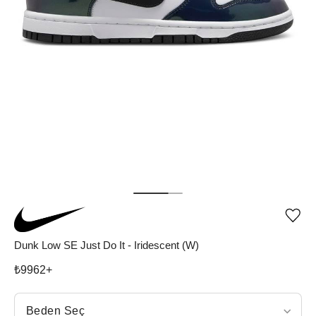
Ürü
iste
list
Dunk Low SE Just Do It - Iridescent (W)
ekle
vey
₺
9962
+
list
çıka
Beden Seç
Beden Seç