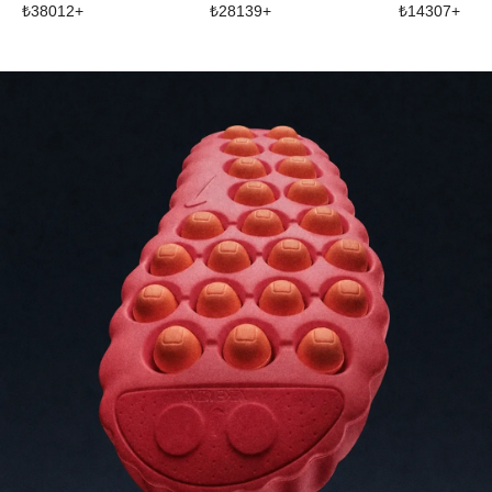
₺
38012
+
₺
28139
+
₺
14307
+