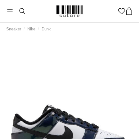
Sneaker
/
Nike
/
Dunk