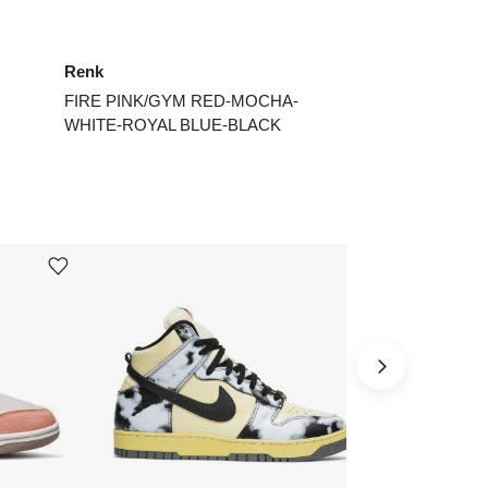
4.5
₺
37242
Renk
5
₺
39662
FIRE PINK/GYM RED-MOCHA-
5.5
₺
37242
WHITE-ROYAL BLUE-BLACK
6
₺
45437
7.5
₺
46262
8.5
₺
46262
Ürünü istek listesine ekle veya listeden çıkar
Ürünü istek listesine ekle veya listeden çıkar
ınız beden yok mu?