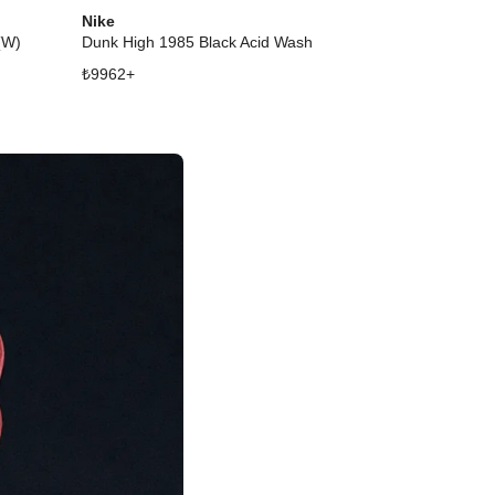
Nike
Nike
(W)
Dunk High 1985 Black Acid Wash
Dunk High Nex
₺
9962
+
₺
10979
+