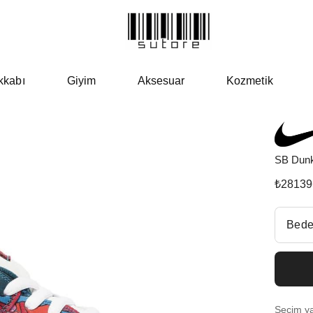
kkabı
Giyim
Aksesuar
Kozmetik
SB Dunk
₺
28139
Beden Se
Bede
Fiyatl
EU 3
Seçim yap