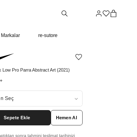
Markalar
re-sutore
Ürünü
istek
listesine
 Low Pro Parra Abstract Art (2021)
ekle
veya
+
listeden
çıkar
ç
n Seç
ar neden ₺28139 değil?
Sepete Ekle
Hemen Al
6
₺
32127
tıktan sonra tahmini teslimat tarihinizi