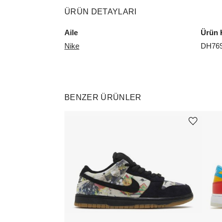
ÜRÜN DETAYLARI
Aile
Ürün 
Nike
DH769
BENZER ÜRÜNLER
Ürünü istek listesine ekle veya listeden çıkar