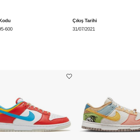
EU 4
Kodu
Çıkış Tarihi
EU 4
5-600
31/07/2021
EU 4
EU 4
EU 4
EU 4
Ürünü istek listesine ekle veya listeden çıkar
Aradığ