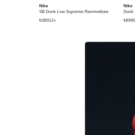
Nike
Nike
SB Dunk Low Supreme Rammellzee
Dunk 
₺
38012
+
₺
899