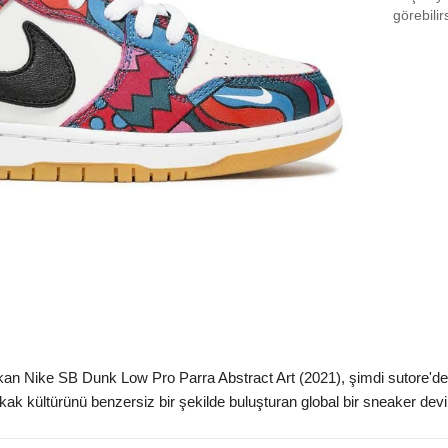
EU 3
görebilir
EU 3
EU 3
EU 3
EU 3
EU 4
EU 4
EU 4
EU 4
EU 4
 Nike SB Dunk Low Pro Parra Abstract Art (2021), şimdi sutore'de. 
EU 4
okak kültürünü benzersiz bir şekilde buluşturan global bir sneaker devi hâ
EU 4