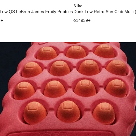
Nike
Low QS LeBron James Fruity Pebbles
Dunk Low Retro Sun Club Multi 
9
+
₺
14939
+