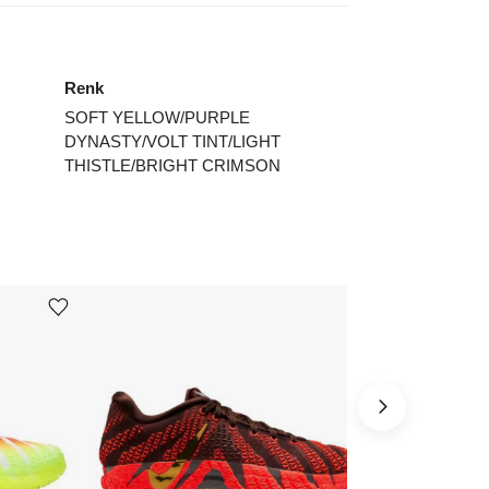
7.5
₺
20824
8.5
₺
27672
Renk
SOFT YELLOW/PURPLE
ınız beden yok mu?
DYNASTY/VOLT TINT/LIGHT
THISTLE/BRIGHT CRIMSON
Ürünü istek listesine ekle veya listeden çıkar
Ürünü istek listesine ekle veya listeden çıkar