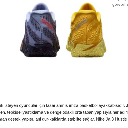
EU 4
görebilir
EU 4
EU 4
EU 4
EU 4
EU 4
EU 4
EU 4
EU 4
EU 4
ılık isteyen oyuncular için tasarlanmış imza basketbol ayakkabısıdır.
arken, tepkisel yastıklama ve denge odaklı orta taban yapısıyla her ad
EU 4
aran destek yapısı, ani dur-kalklarda stabilite sağlar. Nike Ja 3 Hustl
EU 4