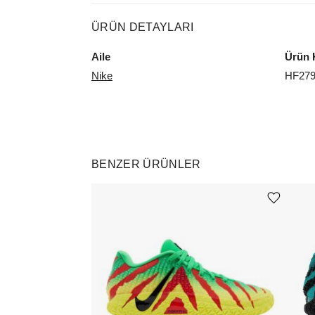
ÜRÜN DETAYLARI
Aile
Ürün 
Nike
HF279
BENZER ÜRÜNLER
Ürünü istek listesine ekle veya listeden çıkar