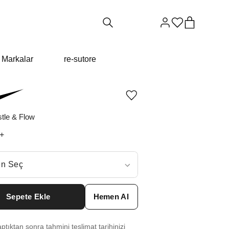
Markalar
re-sutore
Ürünü
istek
listesine
tle & Flow
ekle
veya
+
listeden
çıkar
ç
n Seç
ar neden ₺20824 değil?
Sepete Ekle
Hemen Al
6.5
₺
26984
tıktan sonra tahmini teslimat tarihinizi