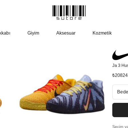
kkabı
Giyim
Aksesuar
Kozmetik
Ja 3 Hus
₺
20824
Beden Se
Bede
Fiyatl
EU 3
Seçim yap