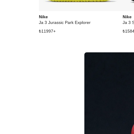
Nike
Nike
Ja 3 Jurassic Park Explorer
Ja 3 
₺
11997
+
₺
158