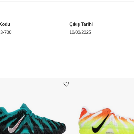
EU 4
EU 4
Kodu
Çıkış Tarihi
3-700
10/09/2025
Aradığ
Ürünü istek listesine ekle veya listeden çıkar