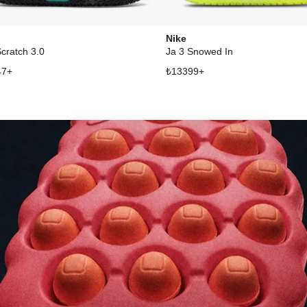
Nike
Scratch 3.0
Ja 3 Snowed In
47
+
₺
13399
+