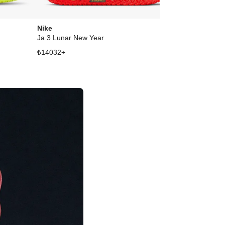
Nike
Nike
Ja 3 Lunar New Year
Ja 3 Sound C
₺
14032
+
₺
15599
+