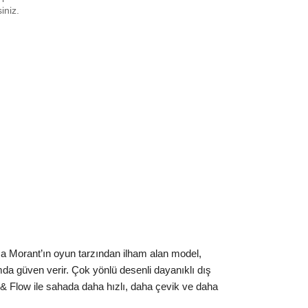
0
₺
30999
siniz.
0.5
₺
23079
1
₺
20824
2
₺
20824
2.5
₺
20852
3
₺
20824
4
₺
23079
4.5
₺
22144
5
₺
20824
5.5
₺
20852
 Ja Morant’ın oyun tarzından ilham alan model,
ımda güven verir. Çok yönlü desenli dayanıklı dış
6
₺
27672
e & Flow ile sahada daha hızlı, daha çevik ve daha
7
₺
21622
EXPRESS ᐳᐳ