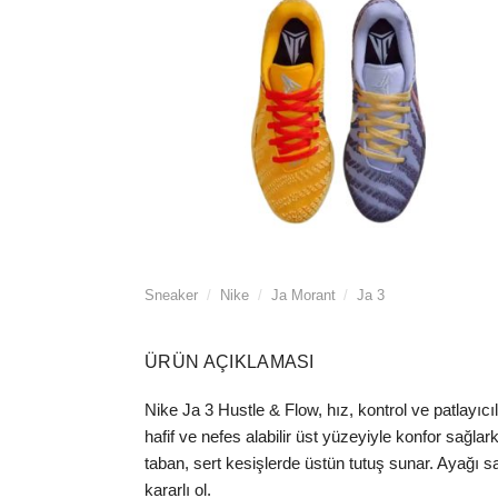
Sneaker
/
Nike
/
Ja Morant
/
Ja 3
ÜRÜN AÇIKLAMASI
Nike Ja 3 Hustle & Flow, hız, kontrol ve patlayıc
hafif ve nefes alabilir üst yüzeyiyle konfor sağl
taban, sert kesişlerde üstün tutuş sunar. Ayağı s
kararlı ol.