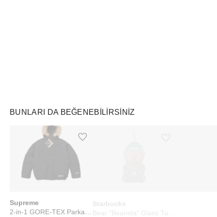
Air Jordan
Markayı Keşfet
BUNLARI DA BEĞENEBILIRSINIZ
Ürünü istek listesine ekle veya listeden çıkar
Ürünü istek listesine ekle veya listeden çıkar
Supreme
Starbucks
PUCCI
2-in-1 GORE-TEX Parka + Reversible 700-Fill Down Liner Jacket Black
Bear "Bearista" Glass Tumbler Cup