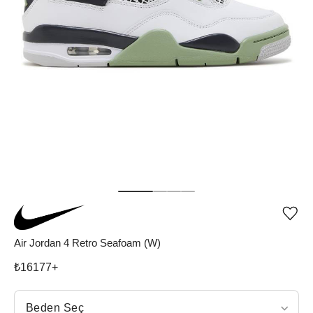
Ürü
iste
list
Air Jordan 4 Retro Seafoam (W)
ekle
vey
₺
16177
+
list
çıka
Beden Seç
Beden Seç