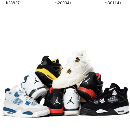
₺
28827
+
₺
20934
+
₺
36114
+