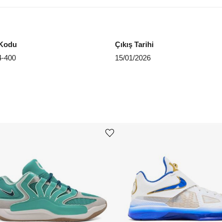
EU 4
EU 4
Kodu
Çıkış Tarihi
EU 4
4-400
15/01/2026
EU 4
Aradığ
Ürünü istek listesine ekle veya listeden çıkar