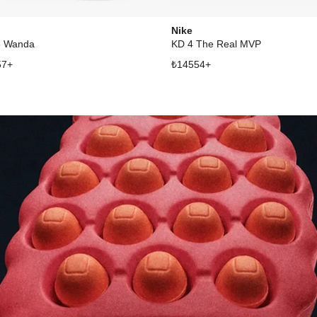
Nike
8 Wanda
KD 4 The Real MVP
57
+
₺
14554
+