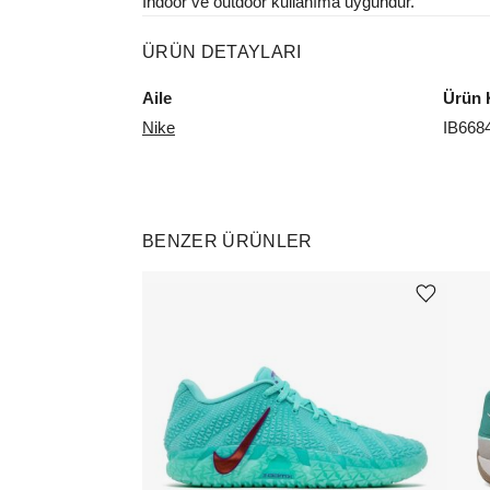
Indoor ve outdoor kullanıma uygundur.
ÜRÜN DETAYLARI
Aile
Ürün 
Nike
IB668
BENZER ÜRÜNLER
Ürünü istek listesine ekle veya listeden çıkar