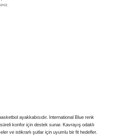
8.5
₺
24564
siniz.
9
₺
19972
0
₺
16754
0.5
₺
19972
1
₺
15517
2
₺
15517
2.5
₺
15462
3
₺
19972
4
₺
15517
4.5
₺
15517
sketbol ayakkabısıdır. International Blue renk
5
₺
15517
üreli konfor için destek sunar. Kavrayış odaklı
r ve istikrarlı şutlar için uyumlu bir fit hedefler.
5.5
₺
18404