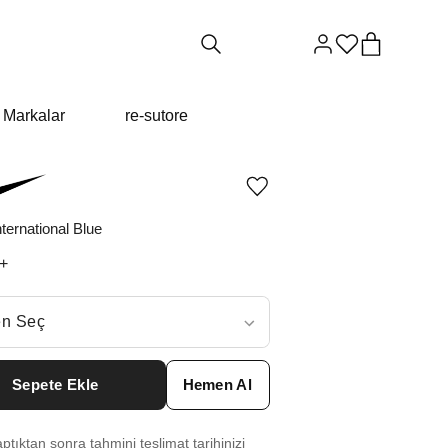
Markalar
re-sutore
Ürünü
istek
listesine
ternational Blue
ekle
veya
+
listeden
çıkar
ç
n Seç
ar neden ₺15462 değil?
Sepete Ekle
Hemen Al
8
₺
19972
tıktan sonra tahmini teslimat tarihinizi