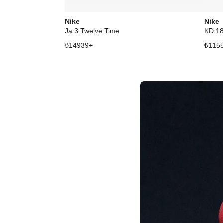
Nike
Nike
Ja 3 Twelve Time
KD 1
₺
14939
+
₺
115