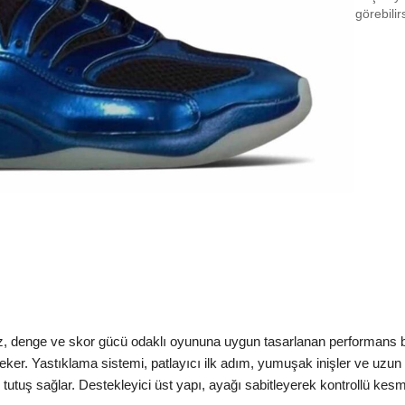
EU 3
görebilir
EU 3
EU 4
EU 4
EU 4
EU 4
EU 4
EU 4
EU 4
EU 4
ız, denge ve skor gücü odaklı oyununa uygun tasarlanan performans ba
EU 4
er. Yastıklama sistemi, patlayıcı ilk adım, yumuşak inişler ve uzun s
tutuş sağlar. Destekleyici üst yapı, ayağı sabitleyerek kontrollü kesmele
EU 4