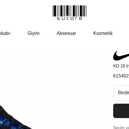
kkabı
Giyim
Aksesuar
Kozmetik
KD 18 In
₺
15462
Beden Se
Bede
Fiyatl
EU 3
Seçim yap