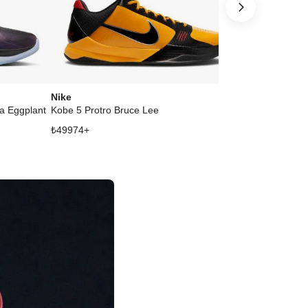
Nike
Nike
a Eggplant
Kobe 5 Protro Bruce Lee
₺
49974
+
₺
24537
+