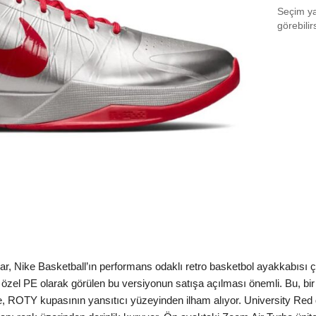
Seçim yap
EU 4
görebilir
EU 4
EU 4
EU 4
EU 4
EU 4
EU 4
EU 4
EU 4
ar, Nike Basketball’ın performans odaklı retro basketbol ayakkabısı ç
EU 4
’a özel PE olarak görülen bu versiyonun satışa açılması önemli. Bu
EU 4
vde, ROTY kupasının yansıtıcı yüzeyinden ilham alıyor. University Re