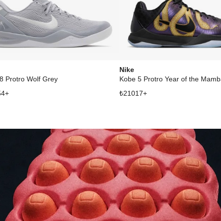
Nike
8 Protro Wolf Grey
Kobe 5 Protro Year of the Mamb
54
+
₺
21017
+