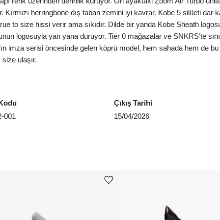
yapı renk üzerinden derinlik kuruyor. Ön ayaktaki Zoom Air Turbo ünites
EU 4
Kırmızı herringbone dış taban zemini iyi kavrar. Kobe 5 silüeti dar ka
e to size hissi verir ama sıkıdır. Dilde bir yanda Kobe Sheath logosu
EU 4
orcunun logosuyla yan yana duruyor. Tier 0 mağazalar ve SNKRS’te sın
EU 4
k’ın imza serisi öncesinde gelen köprü model, hem sahada hem de bu 
 size ulaşır.
EU 4
Aradığ
Kodu
Çıkış Tarihi
2-001
15/04/2026
Ürünü istek listesine ekle veya listeden çıkar