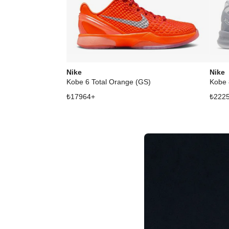
Nike
Nike
Kobe 6 Total Orange (GS)
Kobe 
₺
17964
+
₺
222