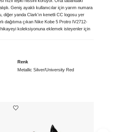
i hızlı tepki hissini koruyor. Orta tabandaki
7
₺
39002
lıplı. Geniş ayaklı kullanıcılar için yarım numara
, diğer yanda Clark’ın kenetli CC logosu yer
7.5
₺
34849
ırlı dağıtıma çıkan Nike Kobe 5 Protro IV2712-
8.5
₺
34849
hikayeyi koleksiyonuna eklemek isteyenler için
9.5
₺
34849
ınız beden yok mu?
Renk
Metallic Silver/University Red
Ürünü istek listesine ekle veya listeden çıkar
Ürünü istek listesine ekle veya listeden çıkar