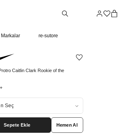
Markalar
re-sutore
Ürünü
istek
listesine
rotro Caitlin Clark Rookie of the
ekle
veya
listeden
+
çıkar
ç
n Seç
ar neden ₺24619 değil?
Sepete Ekle
Hemen Al
9
₺
24619