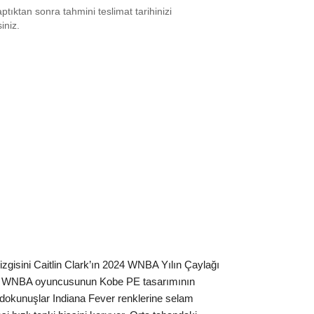
tıktan sonra tahmini teslimat tarihinizi
0
₺
27837
siniz.
0.5
₺
24839
1
₺
27837
2
₺
27837
2.5
₺
27837
3
₺
31659
4
₺
31659
4.5
₺
31659
5
₺
31659
izgisini Caitlin Clark’ın 2024 WNBA Yılın Çaylağı
5.5
₺
31659
, bir WNBA oyuncusunun Kobe PE tasarımının
6
₺
34849
d dokunuşlar Indiana Fever renklerine selam