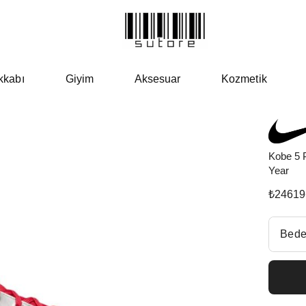
kkabı
Giyim
Aksesuar
Kozmetik
Kobe 5 P
Year
₺
24619
Beden Se
Bede
Fiyatl
EU 3