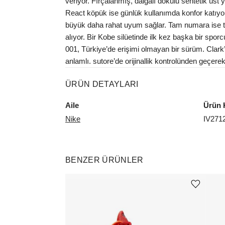
veriyor. Fırçalanmış, dalgalı dokulu sentetik üst 
React köpük ise günlük kullanımda konfor katıyor. 
büyük daha rahat uyum sağlar. Tam numara ise tru
alıyor. Bir Kobe silüetinde ilk kez başka bir sp
001, Türkiye’de erişimi olmayan bir sürüm. Clar
anlamlı. sutore’de orijinallik kontrolünden geçerek
ÜRÜN DETAYLARI
Aile
Ürün 
Nike
IV271
BENZER ÜRÜNLER
Ürünü istek listesine ekle veya listeden çıkar