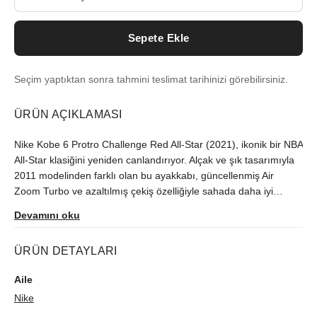
Sepete Ekle
Seçim yaptıktan sonra tahmini teslimat tarihinizi görebilirsiniz.
ÜRÜN AÇIKLAMASI
Nike Kobe 6 Protro Challenge Red All-Star (2021), ikonik bir NBA
All-Star klasiğini yeniden canlandırıyor. Alçak ve şık tasarımıyla
2011 modelinden farklı olan bu ayakkabı, güncellenmiş Air
Zoom Turbo ve azaltılmış çekiş özelliğiyle sahada daha iyi
performans sunuyor. Üst kısmındaki kırmızı ve siyah yılan derisi
Devamını oku
desenli malzeme, Kobe’nin "Black Mamba" lakabını yansıtıyor.
Mart 2021'de piyasaya sürülen bu model, basketbol keyfine yeni
ÜRÜN DETAYLARI
bir boyut katıyor. Nike, Kobe Bryant'ın mirasını ve tarzını bu
eşsiz ayakkabıyla onurlandırıyor.
Aile
Nike