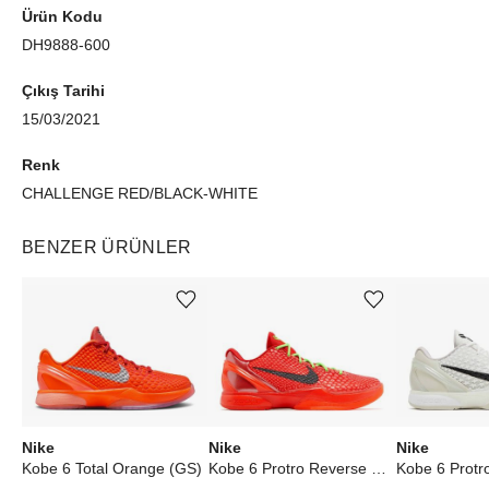
Ürün Kodu
DH9888-600
Çıkış Tarihi
15/03/2021
Renk
CHALLENGE RED/BLACK-WHITE
BENZER ÜRÜNLER
Ürünü istek listesine ekle veya listeden çıkar
Ürünü istek listesine ekle veya listeden çıkar
Nike
Nike
Nike
Kobe 6 Total Orange (GS)
Kobe 6 Protro Reverse Grinch
Kobe 6 Protro 