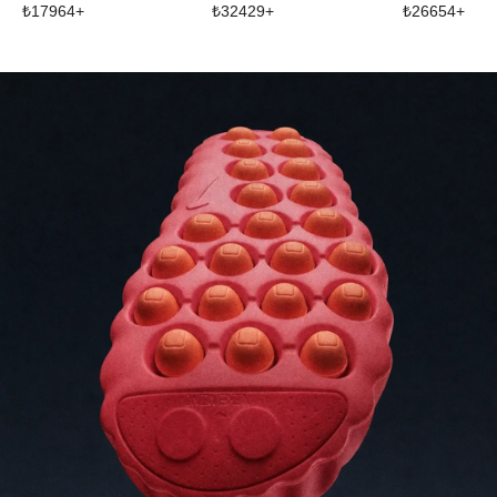
₺
17964
+
₺
32429
+
₺
26654
+