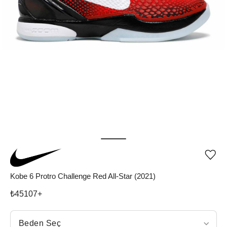
Ürü
iste
list
Kobe 6 Protro Challenge Red All-Star (2021)
ekle
vey
₺
45107
+
list
çıka
Beden Seç
Beden Seç