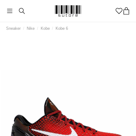
Sneaker
/
Nike
/
Kobe
/
Kobe 6