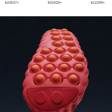
₺
24537
+
₺
32429
+
₺
12299
+