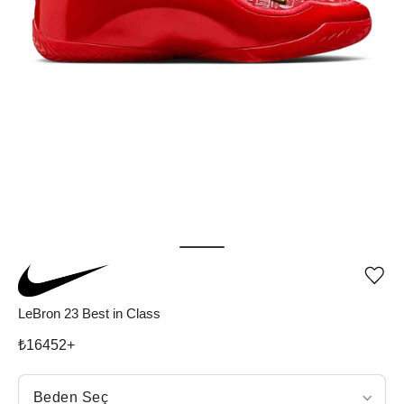
Ürü
iste
list
LeBron 23 Best in Class
ekle
vey
₺
16452
+
list
çıka
Beden Seç
Beden Seç