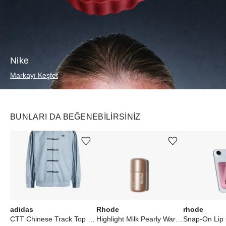
Nike
Markayı Keşfet
BUNLARI DA BEĞENEBILIRSINIZ
Ürünü istek listesine ekle veya listeden çıkar
Ürünü istek listesine ekle veya listeden çıkar
adidas
Rhode
rhode
CTT Chinese Track Top 3.1 Gender Neutral Jacket Ash Grey
Highlight Milk Pearly Warm Bronze
Snap-On Lip 