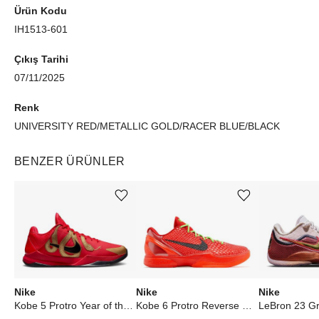
Ürün Kodu
IH1513-601
Çıkış Tarihi
07/11/2025
Renk
UNIVERSITY RED/METALLIC GOLD/RACER BLUE/BLACK
BENZER ÜRÜNLER
Ürünü istek listesine ekle veya listeden çıkar
Ürünü istek listesine ekle veya listeden çıkar
Nike
Nike
Nike
Kobe 5 Protro Year of the Mamba University Red
Kobe 6 Protro Reverse Grinch