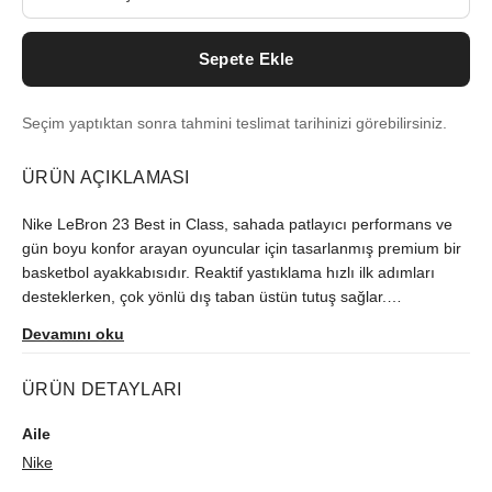
Sepete Ekle
Seçim yaptıktan sonra tahmini teslimat tarihinizi görebilirsiniz.
ÜRÜN AÇIKLAMASI
Nike LeBron 23 Best in Class, sahada patlayıcı performans ve
gün boyu konfor arayan oyuncular için tasarlanmış premium bir
basketbol ayakkabısıdır. Reaktif yastıklama hızlı ilk adımları
desteklerken, çok yönlü dış taban üstün tutuş sağlar.
Destekleyici bilek yapısı ve nefes alabilen üst yüzey, güvenli
Devamını oku
kilitlenme ve hafiflik sunar. Dayanıklı kaplamalar uzun ömür
vadeder. Ikonik Best in Class renk düzeni, maçtan sokağa şık
ÜRÜN DETAYLARI
geçiş yapmanı sağlar. Profesyonel seviye stabilite ve darbe
emişi, hız, sıçrama ve yön değişimlerinde güven verir.
Aile
Nike