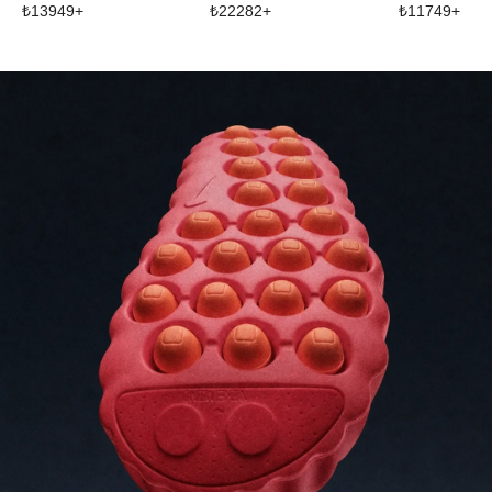
₺
13949
+
₺
22282
+
₺
11749
+