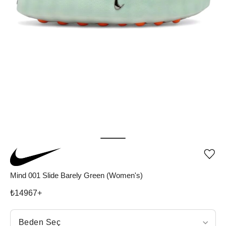
Ürü
iste
list
Mind 001 Slide Barely Green (Women's)
ekle
vey
₺
14967
+
list
çıka
Beden Seç
Beden Seç