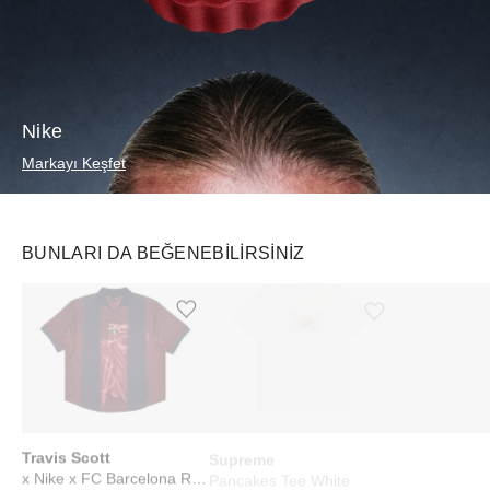
Nike
Markayı Keşfet
BUNLARI DA BEĞENEBILIRSINIZ
Ürünü istek listesine ekle veya listeden çıkar
Ürünü istek listesine ekle veya listeden çıkar
Travis Scott
Supreme
adidas
x Nike x FC Barcelona Retro 2000/01 Home Skeleton Jersey Multicolor
Pancakes Tee White