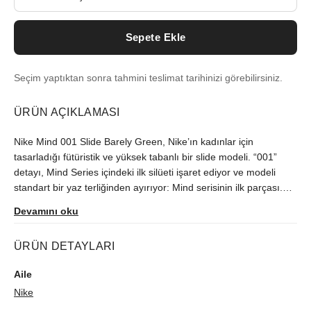
Sepete Ekle
Seçim yaptıktan sonra tahmini teslimat tarihinizi görebilirsiniz.
ÜRÜN AÇIKLAMASI
Nike Mind 001 Slide Barely Green, Nike’ın kadınlar için
tasarladığı fütüristik ve yüksek tabanlı bir slide modeli. “001”
detayı, Mind Series içindeki ilk silüeti işaret ediyor ve modeli
standart bir yaz terliğinden ayırıyor: Mind serisinin ilk parçası.
Barely Green, Chrome, Hyper Crimson ve siyahın bir araya
Devamını oku
geldiği bu Nike Barely Green Chrome Slide yorumu, yüksek
tabanlı silüeti daha da belirginleştiriyor. Burada öne çıkan şey
ÜRÜN DETAYLARI
yalnızca renk değil, duruş. Kalın taban mimarisi açık silüetle
birlikte çalışıyor. Ortaya çıkan profil alışılmış terlik formundan
Aile
belirgin şekilde ayrılıyor. Nike, malzeme bileşimi, dış taban
Nike
yapısı ve resmi kalıp notlarını henüz paylaşmış değil. Nike Mind
001, standart duş terliği çizgisinin üstünde duruyor. Pozisyonu