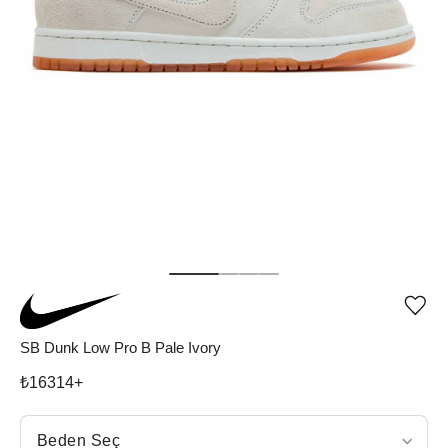
Ürü
iste
list
SB Dunk Low Pro B Pale Ivory
ekle
vey
₺
16314
+
list
çıka
Beden Seç
Beden Seç