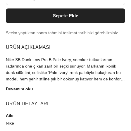
Sepete Ekle
Seçim yaptıktan sonra tahmini teslimat tarihinizi görebilirsiniz.
ÜRÜN AÇIKLAMASI
Nike SB Dunk Low Pro B Pale Ivory, sneaker tutkunlarının
radarında öne çıkan zarif bir seçki sunuyor. Markanın ikonik
dunk silüetini, sofistike 'Pale Ivory' renk paletiyle buluşturan bu
model, hem şehir stiline şık bir dokunuş katıyor hem de konforlu
tabanlığıyla gün boyu keyif vadediyor. Özgün çizgileri ve lüks
Devamını oku
detayları ile nike kalitesini yansıtan Nike SB Dunk Low Pro B,
modern ve seçici sneaker koleksiyonlarının vazgeçilmezleri
ÜRÜN DETAYLARI
arasında yer alıyor.
Aile
Nike