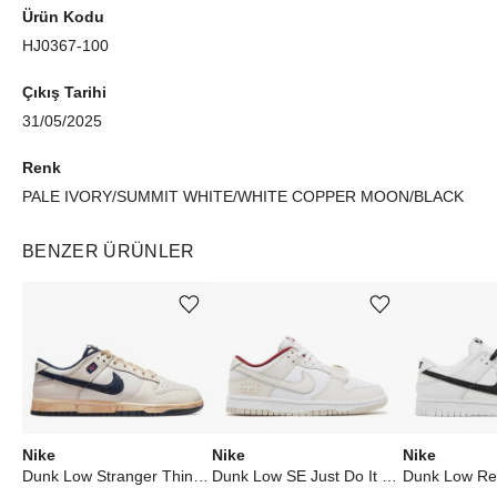
Ürün Kodu
HJ0367-100
Çıkış Tarihi
31/05/2025
Renk
PALE IVORY/SUMMIT WHITE/WHITE COPPER MOON/BLACK
BENZER ÜRÜNLER
Ürünü istek listesine ekle veya listeden çıkar
Ürünü istek listesine ekle veya listeden çıkar
Nike
Nike
Nike
Dunk Low Stranger Things Phantom
Dunk Low SE Just Do It White Phantom (W)
Dunk Low Re