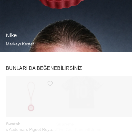
Nike
Markayı Keşfet
BUNLARI DA BEĞENEBILIRSINIZ
Ürünü istek listesine ekle veya listeden çıkar
Ürünü istek listesine ekle veya listeden çıkar
Swatch
Supreme
Palace
x Audemars Piguet Royal Pop Lépine Otto Rosso
Find God Football Jersey Black