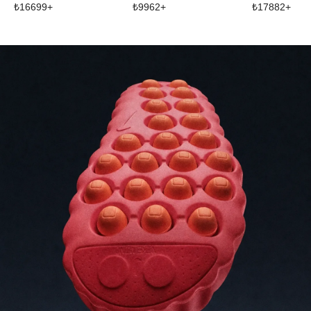
₺
16699
+
₺
9962
+
₺
17882
+