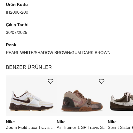
Ürün Kodu
IH2090-200
Çıkış Tarihi
30/07/2025
Renk
PEARL WHITE/SHADOW BROWN/GUM DARK BROWN
BENZER ÜRÜNLER
Ürünü istek listesine ekle veya listeden çıkar
Ürünü istek listesine ekle veya listeden çıkar
Nike
Nike
Nike
Zoom Field Jaxx Travis Scott Light Chocolate
Air Trainer 1 SP Travis Scott Wheat