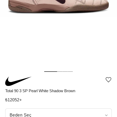
Ürü
iste
list
Total 90 3 SP Pearl White Shadow Brown
ekle
vey
₺
12052
+
list
çıka
Beden Seç
Beden Seç