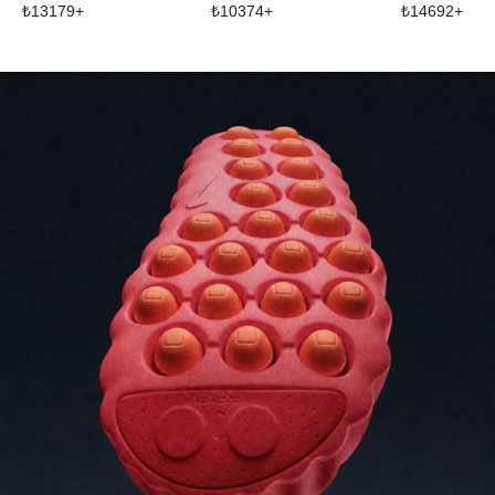
₺
13179
+
₺
10374
+
₺
14692
+