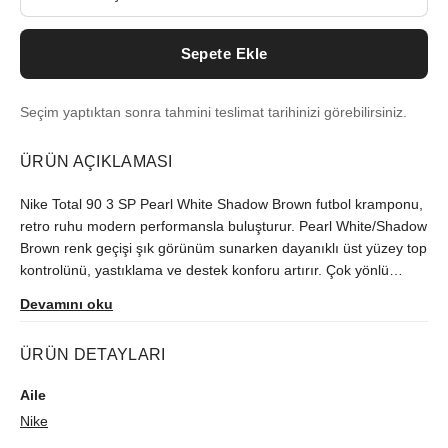
Sepete Ekle
Seçim yaptıktan sonra tahmini teslimat tarihinizi görebilirsiniz.
ÜRÜN AÇIKLAMASI
Nike Total 90 3 SP Pearl White Shadow Brown futbol kramponu,
retro ruhu modern performansla buluşturur. Pearl White/Shadow
Brown renk geçişi şık görünüm sunarken dayanıklı üst yüzey top
kontrolünü, yastıklama ve destek konforu artırır. Çok yönlü
taban deseni güven veren kavrama sağlar. Koleksiyoncular ve
Devamını oku
sahaya dönenler için ideal; antrenman ve maçlarda dengeli hız,
denge ve hassasiyet sunar. Dikkat çeken bu Nike Total 90 3 SP,
ÜRÜN DETAYLARI
stil, konfor ve dayanıklılığı tek modelde birleştirir.
Aile
Nike