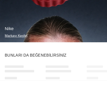
Nike
Markayı Keşfet
BUNLARI DA BEĞENEBILIRSINIZ
Ürünü istek listesine ekle veya listeden çıkar
Ürünü istek listesine ekle veya listeden çıkar
Vehla
Supreme
Vehla
Reign Tort / Smoke
2-in-1 GORE-TEX Parka + Reversible 700-Fill Down Liner Jacket Black
Dixie Tort/Sa