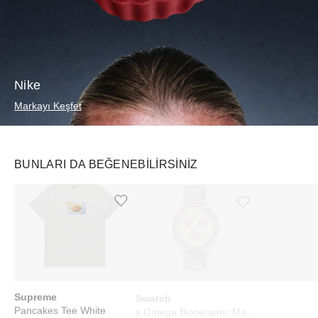
Nike
Markayı Keşfet
BUNLARI DA BEĞENEBILIRSINIZ
Ürünü istek listesine ekle veya listeden çıkar
Ürünü istek listesine ekle veya listeden çıkar
Supreme
Swatch
Starbucks
Pancakes Tee White
x Omega Bioceramic Moonswatch Mission to Pluto