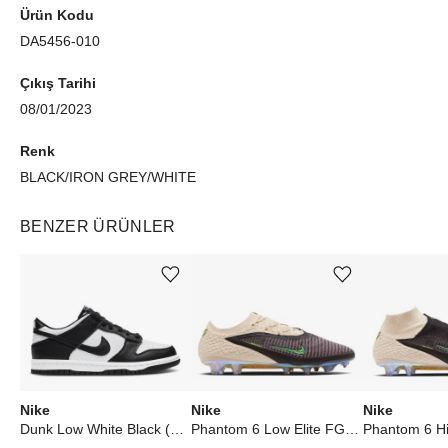
Ürün Kodu
oluşan tek renkli bir renge de sahiptir.
DA5456-010
Çıkış Tarihi
08/01/2023
Renk
BLACK/IRON GREY/WHITE
BENZER ÜRÜNLER
Ürünü istek listesine ekle veya listeden çıkar
Ürünü istek listesine ekle veya listeden çıkar
Nike
Nike
Nike
Dunk Low White Black (2021) (W)
Phantom 6 Low Elite FG Kobe Bryant Phantom Black