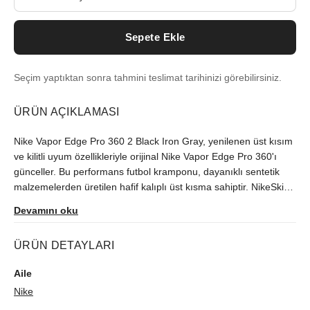
Sepete Ekle
Seçim yaptıktan sonra tahmini teslimat tarihinizi görebilirsiniz.
ÜRÜN AÇIKLAMASI
Nike Vapor Edge Pro 360 2 Black Iron Gray, yenilenen üst kısım
ve kilitli uyum özellikleriyle orijinal Nike Vapor Edge Pro 360'ı
günceller. Bu performans futbol kramponu, dayanıklı sentetik
malzemelerden üretilen hafif kalıplı üst kısma sahiptir. NikeSkin
kaplamalar esnekliği ve dengeyi desteklerken ayakkabının
Devamını oku
düşük ağırlığına katkıda bulunur. Nefes alabilen elastik manşet,
ayak bileğinin etrafına tam oturur ve dengeyi daha da destekler.
ÜRÜN DETAYLARI
Topuktaki ve bağcık kafesinin üstündeki çekme tırnakları,
sporcunun manşeti ayak bileğinin üzerinden çekmesine
Aile
yardımcı olur ve bir stil unsuru ekler. Teknik özellikler bu
Nike
ayakkabının en önemli parçası olsa da, Swoosh logosunun
etrafında Demir Grisi vurgu çizgileri bulunan beyaz ve siyahtan