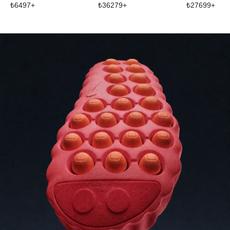
₺
6497
+
₺
36279
+
₺
27699
+