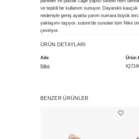
paneller ve plastik cage yapısı silüete hem deri
ve tepkili bir kullanım sunuyor. Dayanıklı kauçu
nedeniyle geniş ayakta yarım numara büyük tercih 
yaklaşımı taşıyor. sutore’de sunulan tüm Nike ürünl
çeviriyor.
ÜRÜN DETAYLARI
Aile
Ürün 
Nike
IQ716
BENZER ÜRÜNLER
Ürünü istek listesine ekle veya listeden çıkar