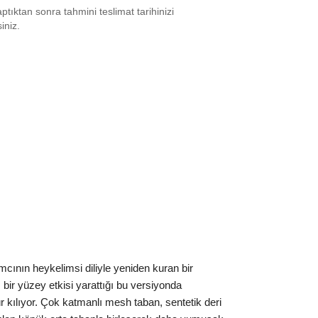
tıktan sonra tahmini teslimat tarihinizi
6.5
₺
24949
siniz.
7.5
₺
24949
8
₺
24949
8.5
₺
24949
9
₺
24949
0
₺
24812
0.5
₺
28662
1
₺
36747
2
₺
55722
ının heykelimsi diliyle yeniden kuran bir
2.5
₺
49974
bir yüzey etkisi yarattığı bu versiyonda
4
₺
63504
ür kılıyor. Çok katmanlı mesh taban, sentetik deri