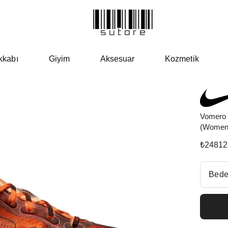
kkabı
Giyim
Aksesuar
Kozmetik
Vomero 
(Women
₺
24812
Beden Se
Bede
Fiyatl
EU 3