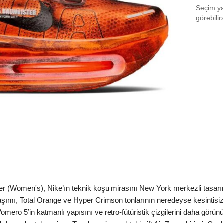
Seçim yap
EU 3
görebilir
EU 3
EU 3
EU 3
EU 3
EU 4
EU 4
EU 4
EU 4
(Women's), Nike’ın teknik koşu mirasını New York merkezli tasarımc
EU 4
aşımı, Total Orange ve Hyper Crimson tonlarının neredeyse kesintisiz 
EU 4
mero 5’in katmanlı yapısını ve retro-fütüristik çizgilerini daha görün