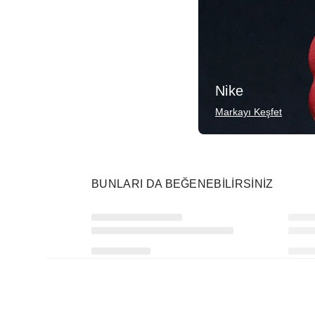
Nike
Markayı Keşfet
BUNLARI DA BEĞENEBILIRSINIZ
Ürünü istek listesine ekle veya listeden çıkar