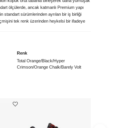
ushlon köpük orta tabanla birleşerek daha yumuşak
4.5
₺
64329
andart ölçülerde, ancak katmanlı Premium yapı
tandart sürümlerinden ayrılan bir iş birliği
5
₺
74999
geçmişini tek renk üzerinden heykelsi bir ifadeye
5.5
₺
55722
ınız beden yok mu?
Renk
Total Orange/Black/Hyper
Crimson/Orange Chalk/Barely Volt
Ürünü istek listesine ekle veya listeden çıkar
Ürünü istek listesine ekle veya listeden çıkar