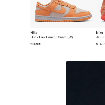
Nike
Nike
Dunk Low Peach Cream (W)
Ja 3 
₺
5699
+
₺
140