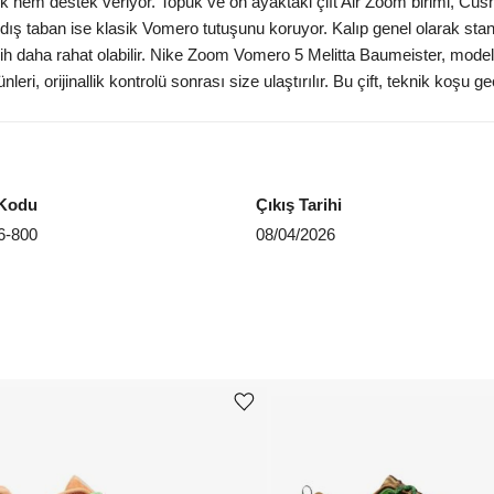
nlik hem destek veriyor. Topuk ve ön ayaktaki çift Air Zoom birimi, C
EU 4
k dış taban ise klasik Vomero tutuşunu koruyor. Kalıp genel olarak st
daha rahat olabilir. Nike Zoom Vomero 5 Melitta Baumeister, modelin s
EU 4
eri, orijinallik kontrolü sonrası size ulaştırılır. Bu çift, teknik koşu 
EU 4
Aradığ
Kodu
Çıkış Tarihi
6-800
08/04/2026
Ürünü istek listesine ekle veya listeden çıkar