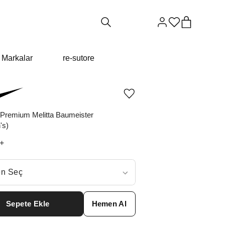
Markalar
re-sutore
Ürünü
istek
listesine
Premium Melitta Baumeister
ekle
's)
veya
listeden
+
çıkar
ç
n Seç
ar neden ₺24812 değil?
Sepete Ekle
Hemen Al
6
₺
31302