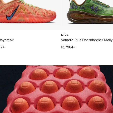
Nike
Daybreak
Vomero Plus Doernbecher Molly 
87
+
₺
17964
+