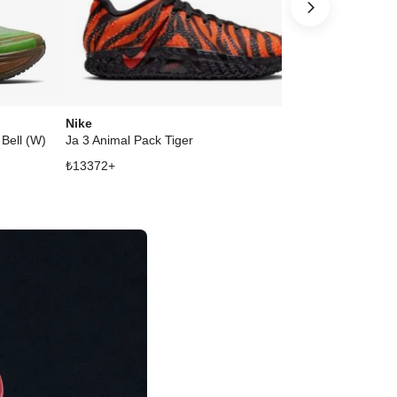
Nike
Nike
Bell (W)
Ja 3 Animal Pack Tiger
Air Force 1 L
₺
13372
+
₺
11804
+