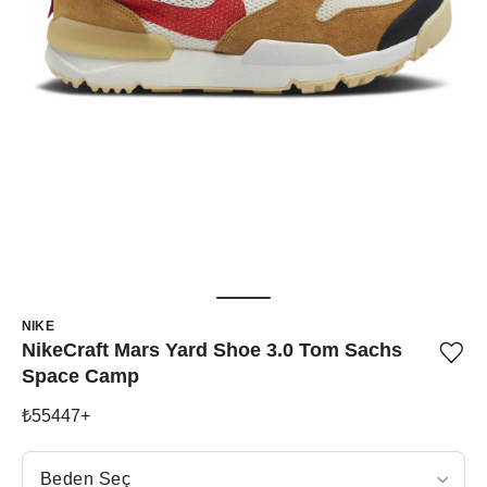
NIKE
NikeCraft Mars Yard Shoe 3.0 Tom Sachs
Ürü
Space Camp
iste
list
ekle
₺
55447
+
vey
list
çıka
Beden Seç
Beden Seç