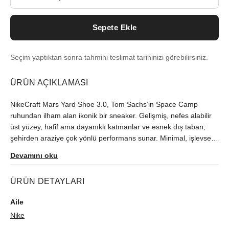
Sepete Ekle
Seçim yaptıktan sonra tahmini teslimat tarihinizi görebilirsiniz.
ÜRÜN AÇIKLAMASI
NikeCraft Mars Yard Shoe 3.0, Tom Sachs’in Space Camp
ruhundan ilham alan ikonik bir sneaker. Gelişmiş, nefes alabilir
üst yüzey, hafif ama dayanıklı katmanlar ve esnek dış taban;
şehirden araziye çok yönlü performans sunar. Minimal, işlevsel
tasarım; yüksek tutuş, konforlu yastıklama ve uzun ömürlü
Devamını oku
malzemelerle birleşir. Sınırlı üretim bu model, koleksiyonerler ve
stil odaklı kullanıcılar için benzersiz bir tercih. NikeCraft x Tom
ÜRÜN DETAYLARI
Sachs iş birliğinin deneysel estetiğiyle günlük kullanımda ve keşif
dolu yolculuklarda fark yaratın.
Aile
Nike