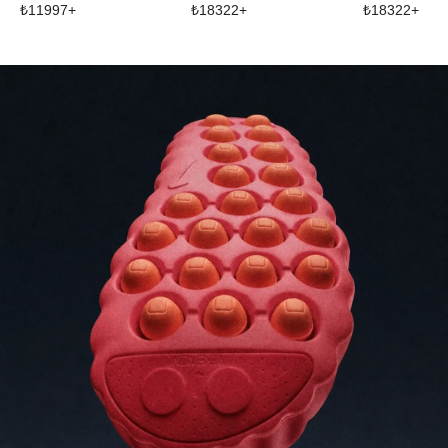
₺
11997
+
₺
18322
+
₺
18322
+