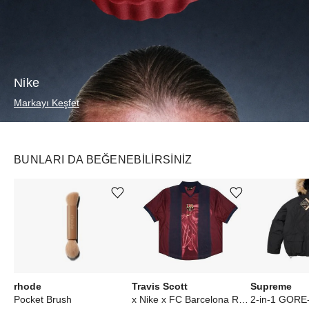
Nike
Markayı Keşfet
BUNLARI DA BEĞENEBILIRSINIZ
Ürünü istek listesine ekle veya listeden çıkar
Ürünü istek listesine ekle veya listeden çıkar
rhode
Travis Scott
Supreme
Pocket Brush
x Nike x FC Barcelona Retro 2000/01 Home Skeleton Jersey Multicolor