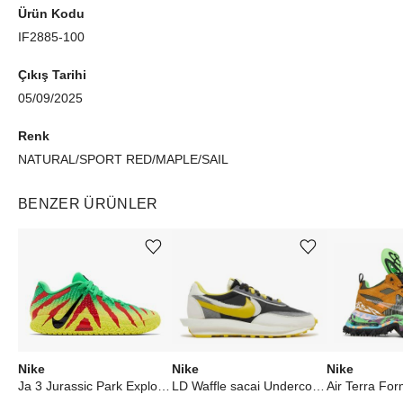
Ürün Kodu
IF2885-100
Çıkış Tarihi
05/09/2025
Renk
NATURAL/SPORT RED/MAPLE/SAIL
BENZER ÜRÜNLER
Ürünü istek listesine ekle veya listeden çıkar
Ürünü istek listesine ekle veya listeden çıkar
Nike
Nike
Nike
Ja 3 Jurassic Park Explorer
LD Waffle sacai Undercover Black Bright Citron