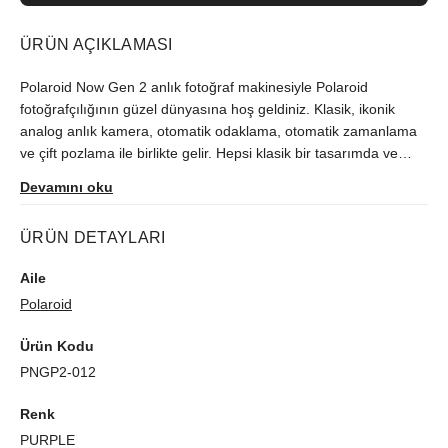
ÜRÜN AÇIKLAMASI
Polaroid Now Gen 2 anlık fotoğraf makinesiyle Polaroid
fotoğrafçılığının güzel dünyasına hoş geldiniz. Klasik, ikonik
analog anlık kamera, otomatik odaklama, otomatik zamanlama
ve çift pozlama ile birlikte gelir. Hepsi klasik bir tasarımda ve
%40'ı geri dönüştürülmüş malzemelerden üretildi. ikonik
Devamını oku
Polaroid anlık film ile kutudan çıktığı gibi çekim yapın. i-Type &
600 film ile uyumludur.
ÜRÜN DETAYLARI
Aile
Polaroid
Ürün Kodu
PNGP2-012
Renk
PURPLE