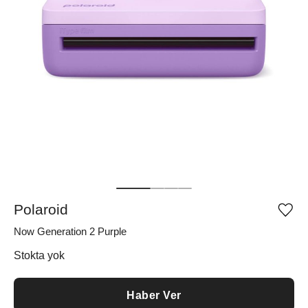
Polaroid
Ürü
iste
Now Generation 2 Purple
list
ekle
vey
Stokta yok
list
çıka
Haber Ver