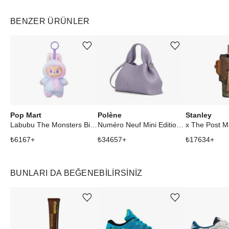
BENZER ÜRÜNLER
Ürünü istek listesine ekle veya listeden çıkar
Ürünü istek listesine ekle veya listeden çıkar
Pop Mart
Polène
Stanley
Labubu The Monsters Big into Energy Series Luck Vinyl Plush Pendant
Numéro Neuf Mini Edition Textured Mauve
₺
6167
+
₺
34657
+
₺
17634
+
BUNLARI DA BEĞENEBILIRSINIZ
Ürünü istek listesine ekle veya listeden çıkar
Ürünü istek listesine ekle veya listeden çıkar