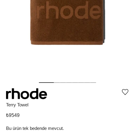
Ürü
iste
list
Terry Towel
ekle
vey
₺
9549
list
çıka
Bu ürün tek bedende mevcut.