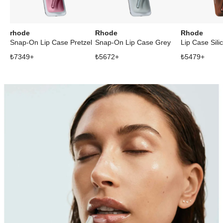
rhode
Rhode
Rhode
Snap-On Lip Case Pretzel
Snap-On Lip Case Grey
₺
7349
+
₺
5672
+
₺
5479
+