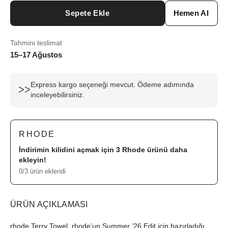
Sepete Ekle
Hemen Al
Tahmini teslimat
15–17 Ağustos
Express kargo seçeneği mevcut. Ödeme adımında
ᐳᐳ
inceleyebilirsiniz.
RHODE
İndirimin kilidini açmak için 3
Rhode
ürünü daha
ekleyin!
0/3 ürün eklendi
ÜRÜN AÇIKLAMASI
rhode Terry Towel, rhode’un Summer ’26 Edit için hazırladığı