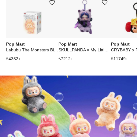
Ürünü istek listesine ekle veya listeden çıkar
Ürünü istek listesine ekle veya listeden çıkar
Pop Mart
Pop Mart
Pop Mart
Labubu The Monsters Big into Energy Series Vinyl Plush Pendant Single Blind Box
SKULLPANDA × My Little Pony Series Plush Doll Pendant Twilight Sparkle
₺
4352
+
₺
7212
+
₺
11749
+