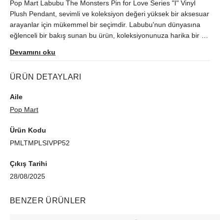
Pop Mart Labubu The Monsters Pin for Love Series "I" Vinyl
Plush Pendant, sevimli ve koleksiyon değeri yüksek bir aksesuar
arayanlar için mükemmel bir seçimdir. Labubu'nun dünyasına
eğlenceli bir bakış sunan bu ürün, koleksiyonunuza harika bir ek
yapar. Hem kendi tarzınızı yansıtmak hem de sevdiklerinize özel
Devamını oku
bir hediye vermek için ideal olan bu anahtarlık, benzersiz
tasarımıyla her yaştan koleksiyoncuya hitap eder.
ÜRÜN DETAYLARI
Aile
Pop Mart
Ürün Kodu
PMLTMPLSIVPP52
Çıkış Tarihi
28/08/2025
BENZER ÜRÜNLER