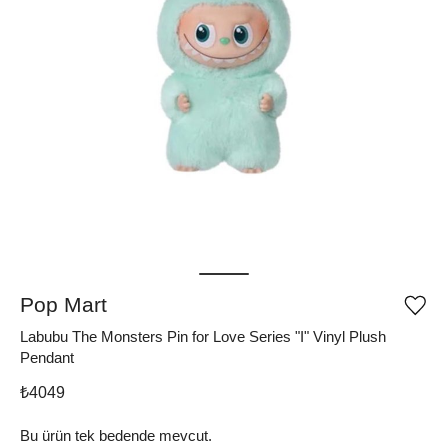
Pop Mart
Ürü
iste
Labubu The Monsters Pin for Love Series "I" Vinyl Plush
list
ekle
Pendant
vey
list
₺
4049
çıka
Bu ürün tek bedende mevcut.