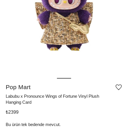
Pop Mart
Ürü
iste
Labubu x Pronounce Wings of Fortune Vinyl Plush
list
ekle
Hanging Card
vey
list
₺
2399
çıka
Bu ürün tek bedende mevcut.