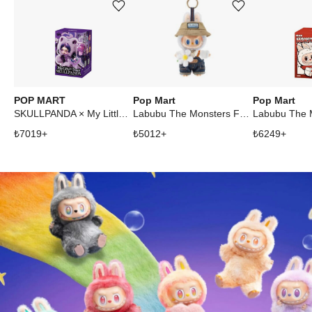
Ürünü istek listesine ekle veya listeden çıkar
Ürünü istek listesine ekle veya listeden çıkar
POP MART
Pop Mart
Pop Mart
SKULLPANDA × My Little Pony Series Plush Doll Pendant
Labubu The Monsters Fall In Wild Vinyl Plush Doll Pendant Keychain
₺
7019
+
₺
5012
+
₺
6249
+