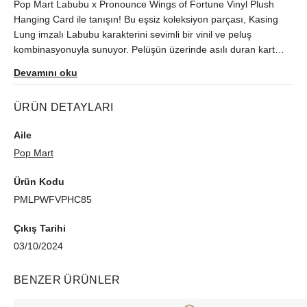
Pop Mart Labubu x Pronounce Wings of Fortune Vinyl Plush
Hanging Card ile tanışın! Bu eşsiz koleksiyon parçası, Kasing
Lung imzalı Labubu karakterini sevimli bir vinil ve peluş
kombinasyonuyla sunuyor. Pelüşün üzerinde asılı duran kart
tasarımı, onu her yere taşımanızı sağlar. Labubu'nun yumuşak
Devamını oku
mor kürkü, vinil yüzü, altın rengi elbise ve kanatlar ile dikkat
çeker. Altın-sarı detaylar, Labubu'nun karakteristik özelliklerini
ÜRÜN DETAYLARI
vurgular. Bu Pop Mart ve Pronounce işbirliğiyle piyasaya sürülen
özel ürün, hem koleksiyoncular hem de meraklılar için
Aile
mükemmel bir seçim!
Pop Mart
Ürün Kodu
PMLPWFVPHC85
Çıkış Tarihi
03/10/2024
BENZER ÜRÜNLER