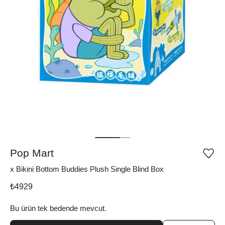
Pop Mart
Ürü
iste
x Bikini Bottom Buddies Plush Single Blind Box
list
ekle
vey
₺
4929
list
çıka
Bu ürün tek bedende mevcut.