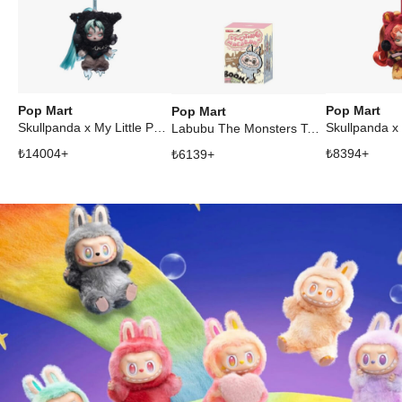
Pop Mart
Pop Mart
Pop Mart
Skullpanda x My Little Pony Series Queen Chrysalis Secret Edition Plush Doll Pendant
Labubu The Monsters Tasty Macarons Vinyl Plush Pendant Single Blind Box
₺
14004
+
₺
8394
+
₺
6139
+