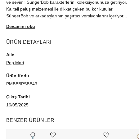
ve sevimli SüngerBob karakterlerini koleksiyonunuza getiriyor.
Kaliteli peluş malzemesi ile dikkat çeken bu kör kutular,
SüngerBob ve arkadaşlarının şaşırtıcı versiyonlarını içeriyor.
Hangi karakterin çıkacağını keşfetmek için heyecan verici bir
Devamını oku
deneyim sunuyor. Her bir peluş, detaylı tasarımı ve benzersiz
özelliği sayesinde hayran bırakıyor. SüngerBob hayranları ve
ÜRÜN DETAYLARI
koleksiyon tutkunları için ideal olan bu seri, başkalarıyla
paylaşmak ya da kişisel koleksiyonunuza eklemek için
Aile
mükemmel bir seçim. Eğlenceli ve sürprizlerle dolu bir
Pop Mart
koleksiyon ürününüz olsun!
Ürün Kodu
PMBBBPSBB43
Çıkış Tarihi
16/05/2025
BENZER ÜRÜNLER
Ürünü istek listesine ekle veya listeden çıkar
Ürünü istek listesine ekle veya listeden çıkar