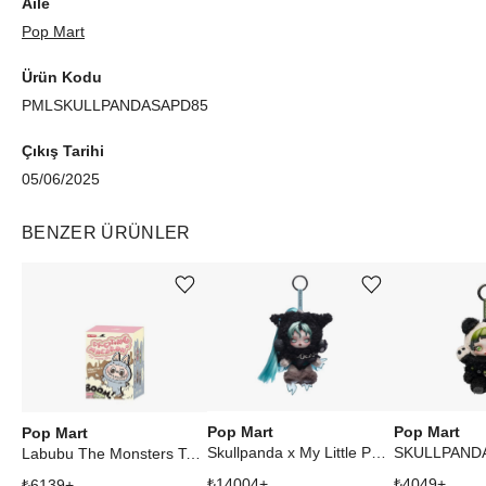
Aile
sağlar. Şimdi keşfedin ve koleksiyonunuza sofistike bir dokunuş
Pop Mart
katın!
Ürün Kodu
PMLSKULLPANDASAPD85
Çıkış Tarihi
05/06/2025
BENZER ÜRÜNLER
Ürünü istek listesine ekle veya listeden çıkar
Ürünü istek listesine ekle veya listeden çıkar
Pop Mart
Pop Mart
Pop Mart
Skullpanda x My Little Pony Series Queen Chrysalis Secret Edition Plush Doll Pendant
Labubu The Monsters Tasty Macarons Vinyl Plush Pendant Single Blind Box
₺
14004
+
₺
4049
+
₺
6139
+