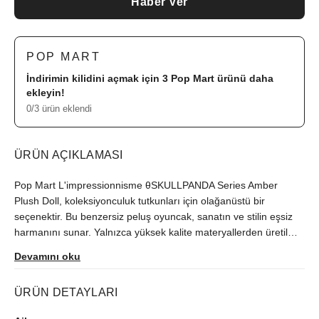
Haber Ver
POP MART
İndirimin kilidini açmak için 3
Pop Mart
ürünü daha
ekleyin!
0/3 ürün eklendi
ÜRÜN AÇIKLAMASI
Pop Mart L'impressionnisme θSKULLPANDA Series Amber
Plush Doll, koleksiyonculuk tutkunları için olağanüstü bir
seçenektir. Bu benzersiz peluş oyuncak, sanatın ve stilin eşsiz
harmanını sunar. Yalnızca yüksek kalite materyallerden üretilmiş
olup, zarif detaylarıyla dikkat çeker. Amber temalı tasarımı,
Devamını oku
SKULLPANDA serisinin özel bir parçasıdır ve koleksiyonunuzu
tamamlamak için idealdir. Hem sanatseverler hem de
ÜRÜN DETAYLARI
koleksiyoncular için mükemmel bir hediye seçeneği olan bu
peluş, Pop Mart'ın yaratıcı dünyasında yolculuğa çıkmanızı