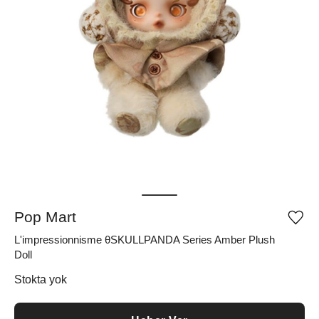
Pop Mart
Ürü
iste
L'impressionnisme θSKULLPANDA Series Amber Plush
list
ekle
Doll
vey
list
Stokta yok
çıka