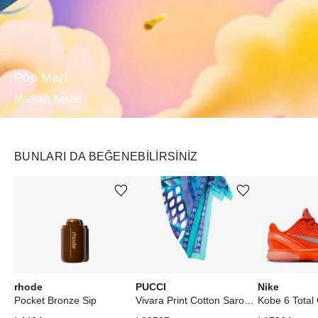
Pop Mart
Markayı Keşfet
BUNLARI DA BEĞENEBILIRSINIZ
Ürünü istek listesine ekle veya listeden çıkar
Ürünü istek listesine ekle veya listeden çıkar
rhode
PUCCI
Nike
Pocket Bronze Sip
Vivara Print Cotton Sarong Turquoise Blue
Kobe 6 Total