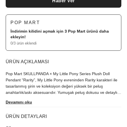
Haber Ver
POP MART
İndirimin kilidini açmak için 3
Pop Mart
ürünü daha
ekleyin!
0/3 ürün eklendi
ÜRÜN AÇIKLAMASI
Pop Mart SKULLPANDA × My Little Pony Series Plush Doll
Pendant “Rarity”, My Little Pony evreninden Rarity karakteri ile
tasarlanmış şirin ve koleksiyon değeri yüksek bir peluş
anahtarlık/askı aksesuarıdır. Yumuşak peluş dokusu ve detaylı
My Little Pony figürüyle hem çocuklar hem koleksiyon tutkunları
Devamını oku
için idealdir.
ÜRÜN DETAYLARI