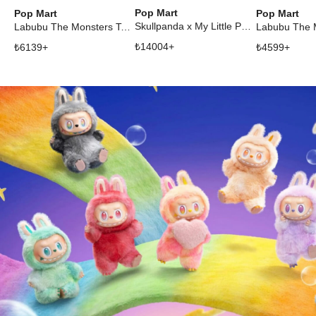
Pop Mart
Pop Mart
Pop Mart
Skullpanda x My Little Pony Series Queen Chrysalis Secret Edition Plush Doll Pendant
Labubu The Monsters Tasty Macarons Vinyl Plush Pendant Single Blind Box
₺
14004
+
₺
6139
+
₺
4599
+