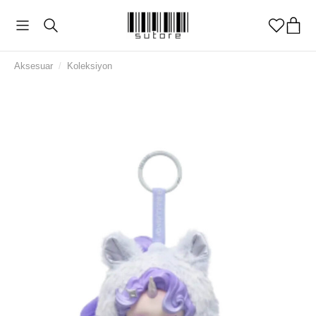
Aksesuar
/
Koleksiyon