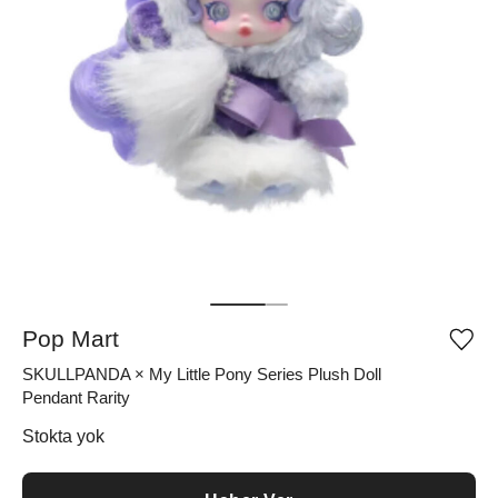
Pop Mart
Ürü
iste
SKULLPANDA × My Little Pony Series Plush Doll
list
ekle
Pendant Rarity
vey
list
Stokta yok
çıka