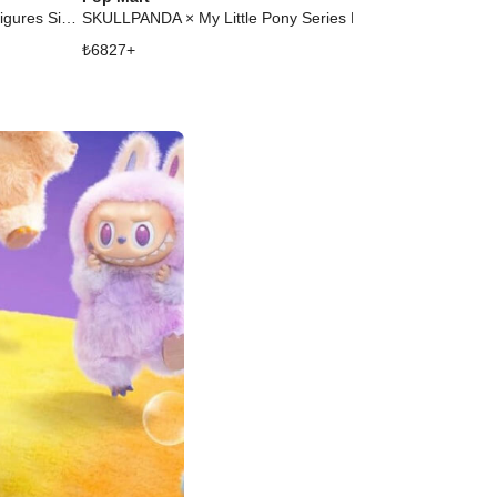
Hirono x Le Petit Prince Series Figures Single Blind Box
SKULLPANDA × My Little Pony Series Plush Doll Pendant Pinkie Pie
₺
6827
+
₺
6359
+