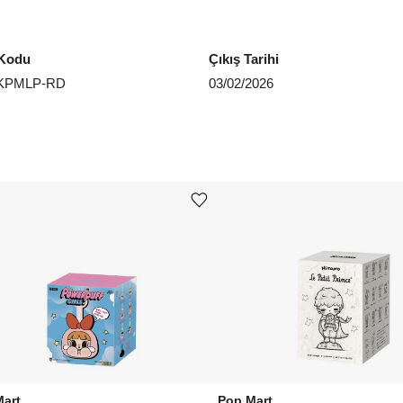
Kodu
Çıkış Tarihi
KPMLP-RD
03/02/2026
Ürünü istek listesine ekle veya listeden çıkar
Mart
Pop Mart