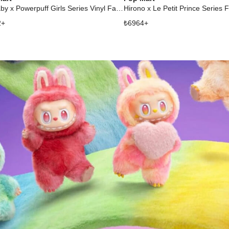
CryBaby x Powerpuff Girls Series Vinyl Face Plush Blind Box
2
+
₺
6964
+