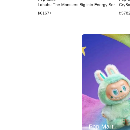
Labubu The Monsters Big into Energy Series Luck Vinyl Plush Pendant
₺
6167
+
₺
578
Pop Mart