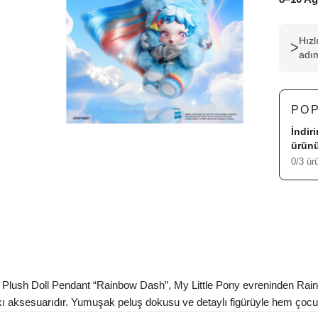
Hız
ᐳ
adım
PO
İndir
ürünü
0/3 ür
lush Doll Pendant “Rainbow Dash”, My Little Pony evreninden Rainb
kı aksesuarıdır. Yumuşak peluş dokusu ve detaylı figürüyle hem çocukl