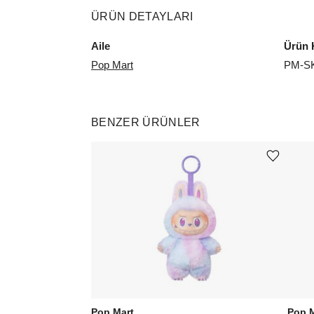
ÜRÜN DETAYLARI
Aile
Ürün 
Pop Mart
PM-S
BENZER ÜRÜNLER
Ürünü istek listesine ekle veya listeden çıkar
Pop Mart
Pop 