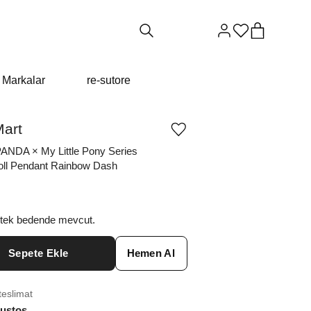
Markalar
re-sutore
art
Ürünü
istek
NDA × My Little Pony Series
listesine
oll Pendant Rainbow Dash
ekle
veya
listeden
çıkar
 tek bedende mevcut.
Sepete Ekle
Hemen Al
teslimat
ustos