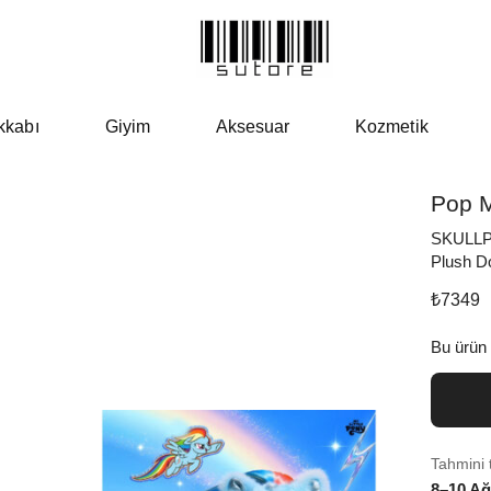
kkabı
Giyim
Aksesuar
Kozmetik
Pop M
SKULLPA
Plush D
₺
7349
Bu ürün
Tahmini 
8–10 Ağ