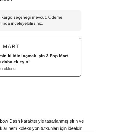
lı kargo seçeneği mevcut. Ödeme
ında inceleyebilirsiniz.
P MART
imin kilidini açmak için 3
Pop Mart
 daha ekleyin!
ün eklendi
ow Dash karakteriyle tasarlanmış şirin ve
ar hem koleksiyon tutkunları için idealdir.