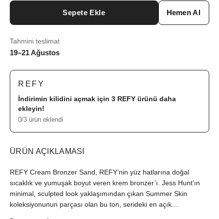
Sepete Ekle
Hemen Al
Tahmini teslimat
19–21 Ağustos
REFY
İndirimin kilidini açmak için 3
REFY
ürünü daha
ekleyin!
0/3 ürün eklendi
ÜRÜN AÇIKLAMASI
REFY Cream Bronzer Sand, REFY’nin yüz hatlarına doğal
sıcaklık ve yumuşak boyut veren krem bronzer’ı. Jess Hunt’ın
minimal, sculpted look yaklaşımından çıkan Summer Skin
koleksiyonunun parçası olan bu ton, serideki en açık
seçeneklerden biri. Sıcak alt tonlu açık altın kahverengi yapısıyla