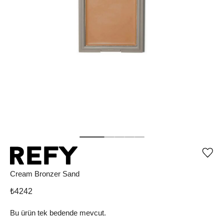
Ürü
iste
list
Cream Bronzer Sand
ekle
vey
₺
4242
list
çıka
Bu ürün tek bedende mevcut.