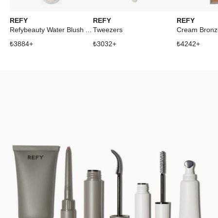
REFY
REFY
REFY
Refybeauty Water Blush Acai
Tweezers
Cream Bronz
₺
3884
+
₺
3032
+
₺
4242
+