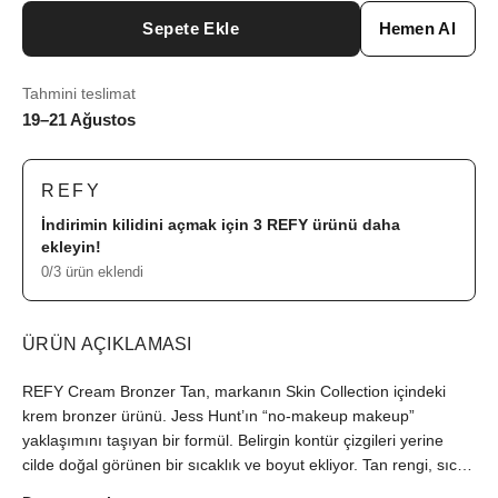
Sepete Ekle
Hemen Al
Tahmini teslimat
19–21 Ağustos
REFY
İndirimin kilidini açmak için 3
REFY
ürünü daha
ekleyin!
0/3 ürün eklendi
ÜRÜN AÇIKLAMASI
REFY Cream Bronzer Tan, markanın Skin Collection içindeki
krem bronzer ürünü. Jess Hunt’ın “no-makeup makeup”
yaklaşımını taşıyan bir formül. Belirgin kontür çizgileri yerine
cilde doğal görünen bir sıcaklık ve boyut ekliyor. Tan rengi, sıcak
alt tonlu orta ton yapısıyla yüze düzleştirmeden dengeli bir