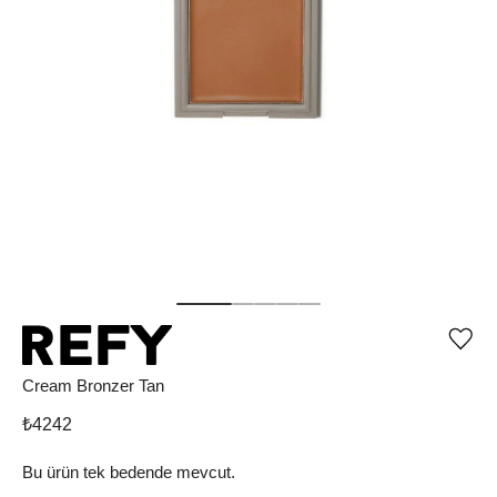
Ürü
iste
list
Cream Bronzer Tan
ekle
vey
₺
4242
list
çıka
Bu ürün tek bedende mevcut.