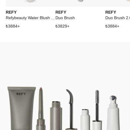
REFY
REFY
REFY
Refybeauty Water Blush Acai
Duo Brush
Duo Brush 2.
₺
3884
+
₺
3829
+
₺
3884
+