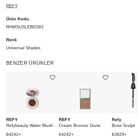
REFY
Ürün Kodu
RHMSUSLEBDS83
Renk
Universal Shades
BENZER ÜRÜNLER
Ürünü istek listesine ekle veya listeden çıkar
Ürünü istek listesine ekle veya listeden çıkar
REFY
REFY
Refy
Refybeauty Water Blush Acai
Cream Bronzer Dune
Brow Sculpt
₺
4242
+
₺
4242
+
₺
3829
+