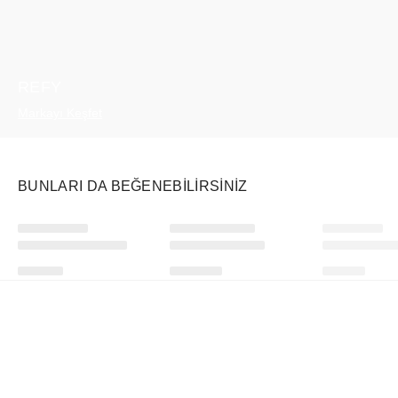
REFY
Markayı Keşfet
BUNLARI DA BEĞENEBILIRSINIZ
Ürünü istek listesine ekle veya listeden çıkar
Ürünü istek listesine ekle veya listeden çıkar
Nike
Travis Scott
Swatch
Mind 001 Slide Pearl Pink (Women's)
CJ x Audemars Piguet Vintage Tee Black
₺
17084
+
₺
9769
+
₺
22749
+