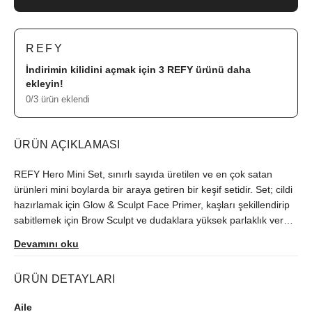
REFY
İndirimin kilidini açmak için 3
REFY
ürünü daha
ekleyin!
0/3 ürün eklendi
ÜRÜN AÇIKLAMASI
REFY Hero Mini Set, sınırlı sayıda üretilen ve en çok satan
ürünleri mini boylarda bir araya getiren bir keşif setidir. Set; cildi
hazırlamak için Glow & Sculpt Face Primer, kaşları şekillendirip
sabitlemek için Brow Sculpt ve dudaklara yüksek parlaklık veren
Clear Lip Gloss içerir. Ürünler, sınırlı üretim hediye kutusu
Devamını oku
ambalajında sunulur ve seyahat dostu olarak tasarlanmıştır.
Dermatolojik olarak test edilmiştir ve parfüm içermez. Tüm cilt
ÜRÜN DETAYLARI
tipleri için uygundur; vegan ve cruelty free özellik taşır.
Aile