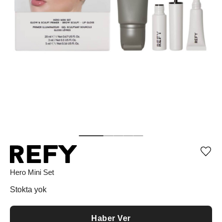
Ürü
iste
list
Hero Mini Set
ekle
vey
Stokta yok
list
çıka
Haber Ver