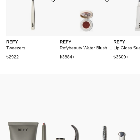
Ürünü istek listesine ekle veya listeden çıkar
Ürünü istek listesine ekle veya listeden çıkar
REFY
REFY
REFY
Tweezers
Refybeauty Water Blush Acai
Lip Gloss Su
₺
2922
+
₺
3884
+
₺
3609
+