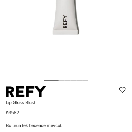
Ürü
iste
list
Lip Gloss Blush
ekle
vey
₺
3582
list
çıka
Bu ürün tek bedende mevcut.