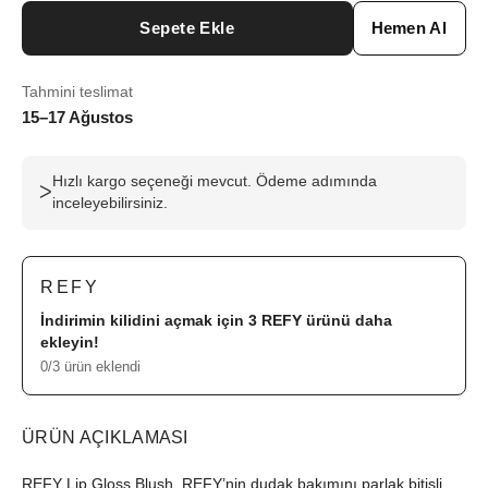
Sepete Ekle
Hemen Al
Tahmini teslimat
15–17 Ağustos
Hızlı kargo seçeneği mevcut. Ödeme adımında
ᐳ
inceleyebilirsiniz.
REFY
İndirimin kilidini açmak için 3
REFY
ürünü daha
ekleyin!
0/3 ürün eklendi
ÜRÜN AÇIKLAMASI
REFY Lip Gloss Blush, REFY’nin dudak bakımını parlak bitişli