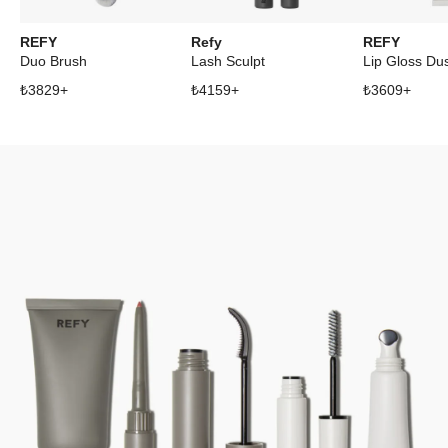
REFY
Refy
REFY
Duo Brush
Lash Sculpt
Lip Gloss Du
₺
3829
+
₺
4159
+
₺
3609
+