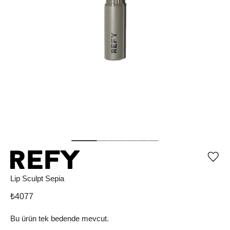
Ürü
iste
list
Lip Sculpt Sepia
ekle
vey
₺
4077
list
çıka
Bu ürün tek bedende mevcut.