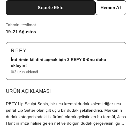
Sepete Ekle
Hemen Al
Tahmini teslimat
19–21 Ağustos
REFY
İndirimin kilidini açmak için 3
REFY
ürünü daha
ekleyin!
0/3 ürün eklendi
ÜRÜN AÇIKLAMASI
REFY Lip Sculpt Sepia, bir ucu kremsi dudak kalemi diğer ucu
şeffaf Lip Setter olan çift uçlu bir dudak şekillendirici. Markanın
dudak kategorisindeki ilk ürünü olarak geliştirilen bu formül, Jess
Hunt’ın imza haline gelen net ve dolgun dudak çerçevesini gün
içinde korumaya odaklanıyor. Sepia ise serinin en derin