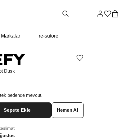
Markalar
re-sutore
Ürünü
istek
listesine
pt Dusk
ekle
veya
listeden
çıkar
 tek bedende mevcut.
Sepete Ekle
Hemen Al
teslimat
ğustos