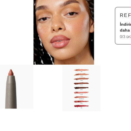
RE
İndir
daha 
0/3 ür