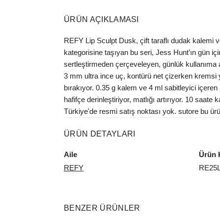
ÜRÜN AÇIKLAMASI
REFY Lip Sculpt Dusk, çift taraflı dudak kalemi v
kategorisine taşıyan bu seri, Jess Hunt’ın gün iç
sertleştirmeden çerçeveleyen, günlük kullanıma aç
3 mm ultra ince uç, kontürü net çizerken kremsi ya
bırakıyor. 0.35 g kalem ve 4 ml sabitleyici içeren
hafifçe derinleştiriyor, matlığı artırıyor. 10 saa
Türkiye'de resmi satış noktası yok. sutore bu ürün
ÜRÜN DETAYLARI
Aile
Ürün 
REFY
RE25
BENZER ÜRÜNLER