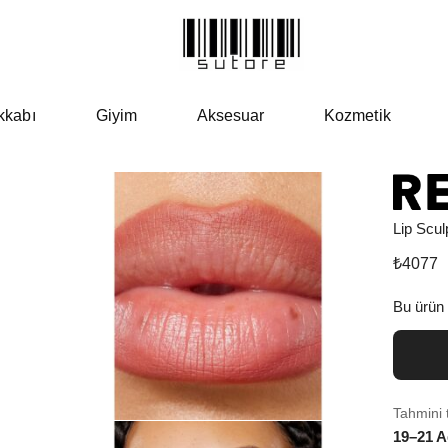
kkabı
Giyim
Aksesuar
Kozmetik
Lip Scul
₺
4077
Bu ürün
Tahmini 
19–21 A