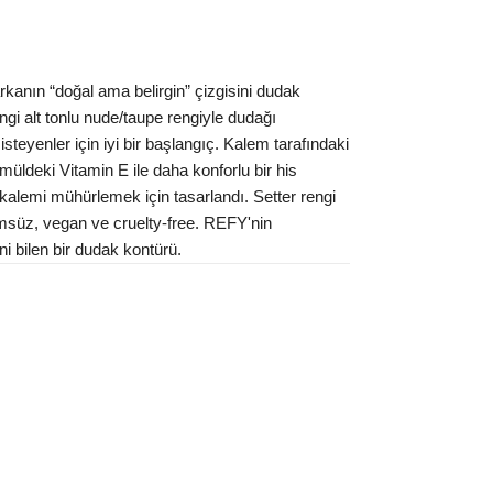
rkanın “doğal ama belirgin” çizgisini dudak
gi alt tonlu nude/taupe rengiyle dudağı
teyenler için iyi bir başlangıç. Kalem tarafındaki
rmüldeki Vitamin E ile daha konforlu bir his
n kalemi mühürlemek için tasarlandı. Setter rengi
rfümsüz, vegan ve cruelty-free. REFY'nin
ni bilen bir dudak kontürü.