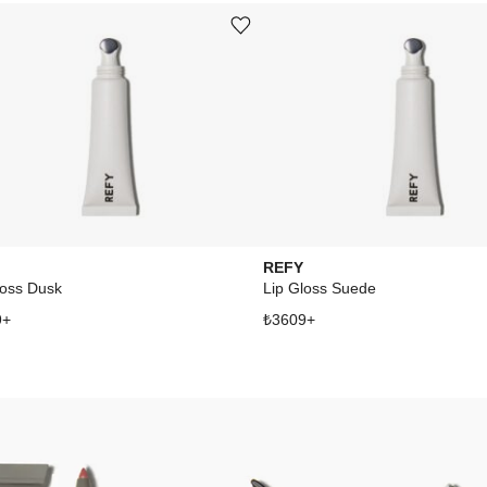
Ürünü istek listesine ekle veya listeden çıkar
REFY
loss Dusk
Lip Gloss Suede
9
+
₺
3609
+