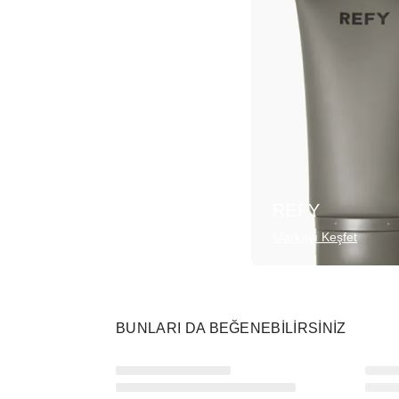
REFY
Markayı Keşfet
BUNLARI DA BEĞENEBILIRSINIZ
Ürünü istek listesine ekle veya listeden çıkar