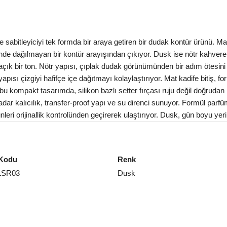
e sabitleyiciyi tek formda bir araya getiren bir dudak kontür ürünü. Ma
inde dağılmayan bir kontür arayışından çıkıyor. Dusk ise nötr kahveren
ık bir ton. Nötr yapısı, çıplak dudak görünümünden bir adım ötesini is
pısı çizgiyi hafifçe içe dağıtmayı kolaylaştırıyor. Mat kadife bitiş, fo
 bu kompakt tasarımda, silikon bazlı setter fırçası ruju değil doğruda
te kadar kalıcılık, transfer-proof yapı ve su direnci sunuyor. Formül pa
leri orijinallik kontrolünden geçirerek ulaştırıyor. Dusk, gün boyu yeri
Kodu
Renk
LSR03
Dusk