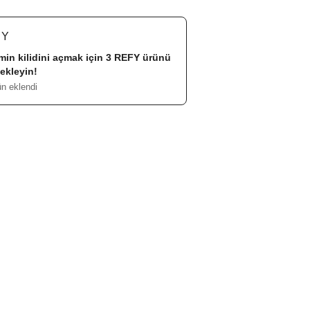
FY
imin kilidini açmak için 3
REFY
ürünü
ekleyin!
ün eklendi