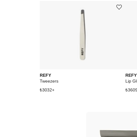
Ürünü istek listesine ekle veya listeden çıkar
REFY
REFY
Tweezers
Lip G
₺
3032
+
₺
360